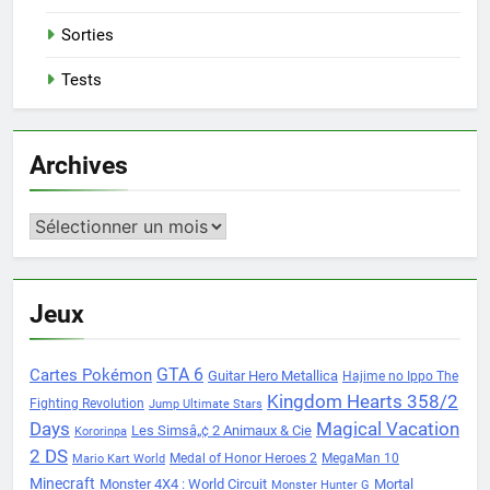
Sorties
Tests
Archives
Archives
Jeux
Cartes Pokémon
GTA 6
Guitar Hero Metallica
Hajime no Ippo The
Kingdom Hearts 358/2
Fighting Revolution
Jump Ultimate Stars
Days
Magical Vacation
Les Simsâ„¢ 2 Animaux & Cie
Kororinpa
2 DS
Medal of Honor Heroes 2
MegaMan 10
Mario Kart World
Minecraft
Monster 4X4 : World Circuit
Mortal
Monster Hunter G