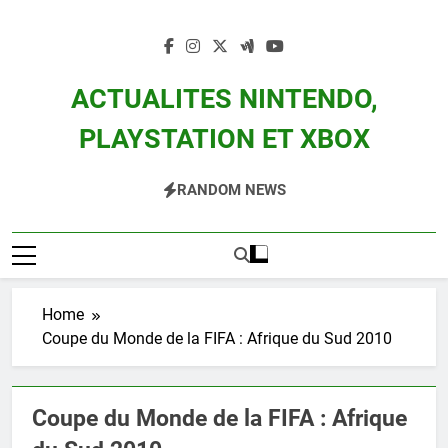
Skip
to
content
ACTUALITES NINTENDO,
PLAYSTATION ET XBOX
Actualité Des Consoles Nintendo Switch, 3DS, Wii U Et Des Jeux Vidéo Mario,
RANDOM NEWS
Zelda, Splatoon, Pokemon Entre Autres
Home
Coupe du Monde de la FIFA : Afrique du Sud 2010
Coupe du Monde de la FIFA : Afrique