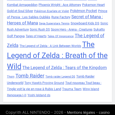
Kombat Armageddon
Phoenix Wright : Ace Attorney
Pokemon Heart
Pokémon Pocket
Gold et Soul Silver
Prince
Pokémon Ecarlate et Violet
Secret of Mana :
of Persia : Les Sables Oubliés
Rune Factory
Heroes of Mana
Snowboard Kids DS
Sonic
Sega Superstars Tennis
Sukatto
Rush Adventure
Sonic Rush DS
Spore Hero - Arena - Creatures
The Legend of
Golf Pangya
Tales of Hearts
Tales Of Innoncence
The
Zelda
The Legend of Zelda : A Link Between Worlds
Legend of Zelda : Breath of the
Wild
The Legend of Zelda : Tears of the Kingdom
Tomb Raider
Tomb Raider
Thorn
Tomb raider Legend DS
Underworld
Tout nouveau Tout beau :
Tony Hawk’s Proving Ground
Tingle voit la vie en rose à Rubis Land
Trauma Team
Wing Island
Xenosaga I-II
Yoshi Isldand ds
Copyrith ALL NINTENDO - 2026 -
-
Mentions légales
casino