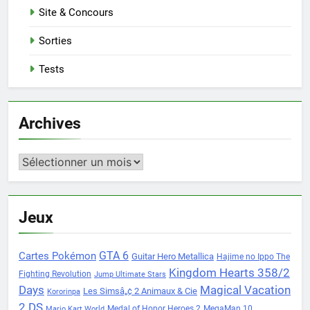
Site & Concours
Sorties
Tests
Archives
Archives
Jeux
Cartes Pokémon
GTA 6
Guitar Hero Metallica
Hajime no Ippo The
Kingdom Hearts 358/2
Fighting Revolution
Jump Ultimate Stars
Days
Magical Vacation
Les Simsâ„¢ 2 Animaux & Cie
Kororinpa
2 DS
Medal of Honor Heroes 2
MegaMan 10
Mario Kart World