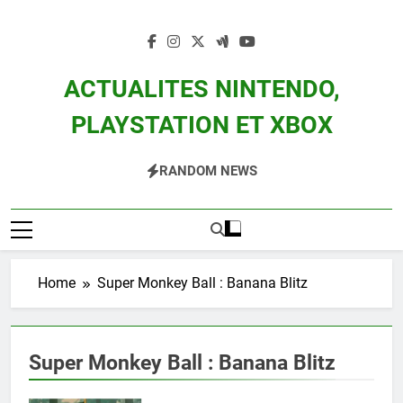
Skip
to
content
ACTUALITES NINTENDO,
PLAYSTATION ET XBOX
Actualité Des Consoles Nintendo Switch, 3DS, Wii U Et Des Jeux Vidéo Mario,
RANDOM NEWS
Zelda, Splatoon, Pokemon Entre Autres
Home
Super Monkey Ball : Banana Blitz
Super Monkey Ball : Banana Blitz