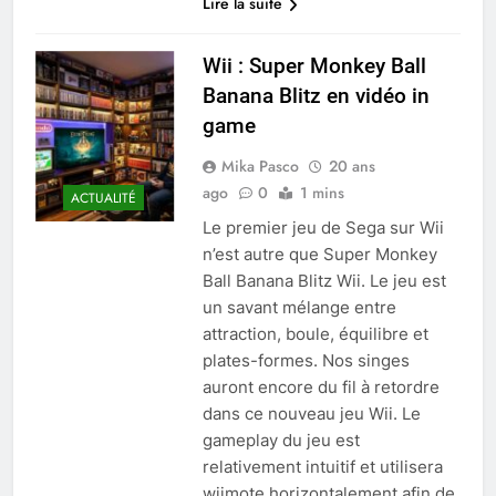
Lire la suite
Wii : Super Monkey Ball
Banana Blitz en vidéo in
game
Mika Pasco
20 ans
ago
0
1 mins
ACTUALITÉ
Le premier jeu de Sega sur Wii
n’est autre que Super Monkey
Ball Banana Blitz Wii. Le jeu est
un savant mélange entre
attraction, boule, équilibre et
plates-formes. Nos singes
auront encore du fil à retordre
dans ce nouveau jeu Wii. Le
gameplay du jeu est
relativement intuitif et utilisera
wiimote horizontalement afin de