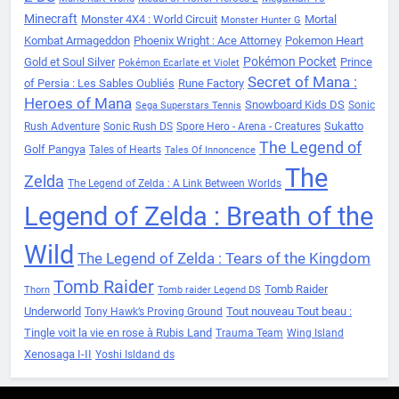
Minecraft
Monster 4X4 : World Circuit
Mortal
Monster Hunter G
Kombat Armageddon
Phoenix Wright : Ace Attorney
Pokemon Heart
Pokémon Pocket
Gold et Soul Silver
Prince
Pokémon Ecarlate et Violet
Secret of Mana :
of Persia : Les Sables Oubliés
Rune Factory
Heroes of Mana
Snowboard Kids DS
Sonic
Sega Superstars Tennis
Sukatto
Rush Adventure
Sonic Rush DS
Spore Hero - Arena - Creatures
The Legend of
Golf Pangya
Tales of Hearts
Tales Of Innoncence
The
Zelda
The Legend of Zelda : A Link Between Worlds
Legend of Zelda : Breath of the
Wild
The Legend of Zelda : Tears of the Kingdom
Tomb Raider
Tomb Raider
Thorn
Tomb raider Legend DS
Underworld
Tout nouveau Tout beau :
Tony Hawk’s Proving Ground
Tingle voit la vie en rose à Rubis Land
Trauma Team
Wing Island
Xenosaga I-II
Yoshi Isldand ds