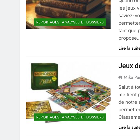
Quand on
les jeux 
saviez-vo
REPORTAGES, ANALYSES ET DOSSIERS
permetten
tant que 
propose
Lire la suit
Jeux d
Mika Pa
Salut à to
me tient 
de notre 
permetten
Classemen
REPORTAGES, ANALYSES ET DOSSIERS
Lire la suit