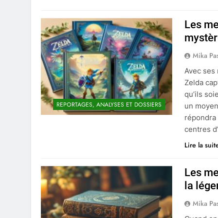
Les mei
mystèr
Mika Pa
Avec ses 
Zelda cap
qu’ils so
REPORTAGES, ANALYSES ET DOSSIERS
un moyen 
répondra 
centres d
Lire la suit
Les me
la lég
Mika Pa