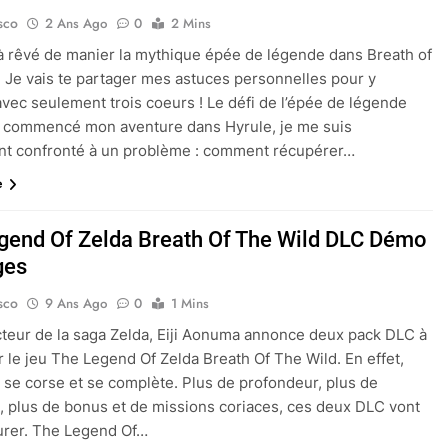
sco
2 Ans Ago
0
2 Mins
à rêvé de manier la mythique épée de légende dans Breath of
? Je vais te partager mes astuces personnelles pour y
avec seulement trois coeurs ! Le défi de l’épée de légende
i commencé mon aventure dans Hyrule, je me suis
nt confronté à un problème : comment récupérer…
e
gend Of Zelda Breath Of The Wild DLC Démo
ges
sco
9 Ans Ago
0
1 Mins
teur de la saga Zelda, Eiji Aonuma annonce deux pack DLC à
r le jeu The Legend Of Zelda Breath Of The Wild. En effet,
e se corse et se complète. Plus de profondeur, plus de
, plus de bonus et de missions coriaces, ces deux DLC vont
urer. The Legend Of…