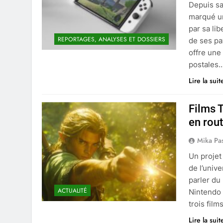
Depuis sa
marqué un
par sa lib
REPORTAGES, ANALYSES ET DOSSIERS
de ses pa
offre une
postales
Lire la suit
Films 
en rout
Mika Pa
Un projet
de l’univ
parler du
ACTUALITÉ
Nintendo 
trois fil
Lire la suit