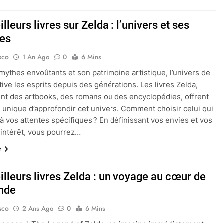
lleurs livres sur Zelda : l’univers et ses
es
sco
1 An Ago
0
6 Mins
mythes envoûtants et son patrimoine artistique, l’univers de
tive les esprits depuis des générations. Les livres Zelda,
ient des artbooks, des romans ou des encyclopédies, offrent
unique d’approfondir cet univers. Comment choisir celui qui
à vos attentes spécifiques ? En définissant vos envies et vos
’intérêt, vous pourrez…
e
illeurs livres Zelda : un voyage au cœur de
ende
sco
2 Ans Ago
0
6 Mins