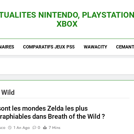
TUALITES NINTENDO, PLAYSTATION
XBOX
es Consoles Nintendo Switch, 3DS, Wii U Et Des Jeux Vidéo Mario, Zelda, Splatoon,
NAIRES
COMPARATIFS JEUX PS5
WAWACITY
CEMANTI
 Wild
sont les mondes Zelda les plus
raphiables dans Breath of the Wild ?
sco
1 An Ago
0
7 Mins