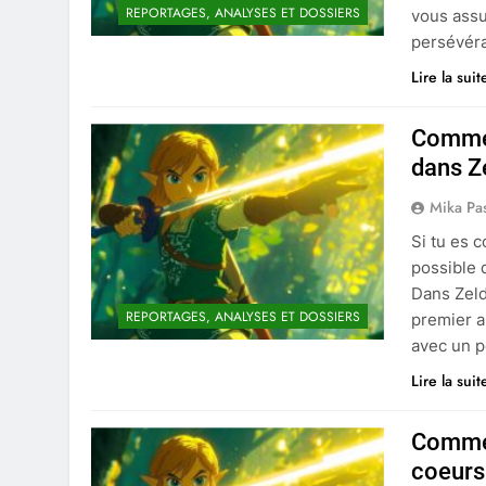
REPORTAGES, ANALYSES ET DOSSIERS
vous assu
persévér
Lire la suit
Commen
dans Ze
Mika Pa
Si tu es 
possible 
Dans Zeld
REPORTAGES, ANALYSES ET DOSSIERS
premier a
avec un p
Lire la suit
Commen
coeurs