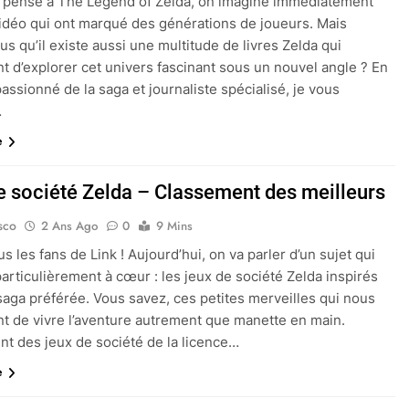
 pense à The Legend of Zelda, on imagine immédiatement
vidéo qui ont marqué des générations de joueurs. Mais
us qu’il existe aussi une multitude de livres Zelda qui
t d’explorer cet univers fascinant sous un nouvel angle ? En
passionné de la saga et journaliste spécialisé, je vous
…
e
e société Zelda – Classement des meilleurs
sco
2 Ans Ago
0
9 Mins
us les fans de Link ! Aujourd’hui, on va parler d’un sujet qui
particulièrement à cœur : les jeux de société Zelda inspirés
saga préférée. Vous savez, ces petites merveilles qui nous
t de vivre l’aventure autrement que manette en main.
t des jeux de société de la licence…
e