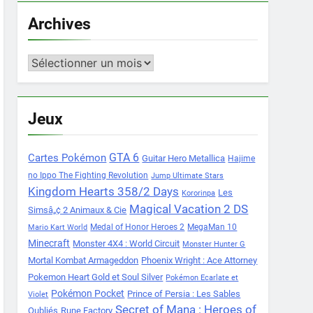
Archives
Archives
Jeux
Cartes Pokémon
GTA 6
Guitar Hero Metallica
Hajime
no Ippo The Fighting Revolution
Jump Ultimate Stars
Kingdom Hearts 358/2 Days
Les
Kororinpa
Magical Vacation 2 DS
Simsâ„¢ 2 Animaux & Cie
Medal of Honor Heroes 2
MegaMan 10
Mario Kart World
Minecraft
Monster 4X4 : World Circuit
Monster Hunter G
Mortal Kombat Armageddon
Phoenix Wright : Ace Attorney
Pokemon Heart Gold et Soul Silver
Pokémon Ecarlate et
Pokémon Pocket
Prince of Persia : Les Sables
Violet
Secret of Mana : Heroes of
Oubliés
Rune Factory