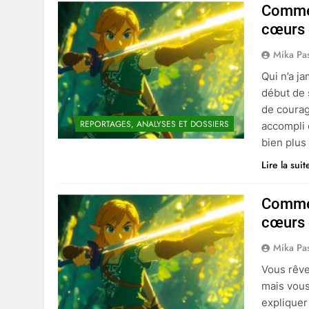
Commen
cœurs 
Mika Pa
Qui n’a j
début de 
de courag
REPORTAGES, ANALYSES ET DOSSIERS
accompli 
bien plus
Lire la suit
Commen
cœurs 
Mika Pa
Vous rêve
mais vous
expliquer