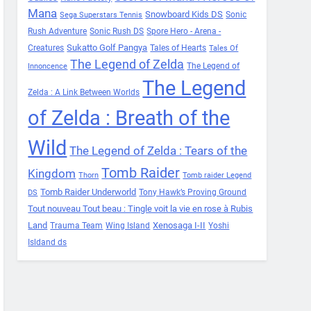
Mana
Snowboard Kids DS
Sonic
Sega Superstars Tennis
Rush Adventure
Sonic Rush DS
Spore Hero - Arena -
Sukatto Golf Pangya
Creatures
Tales of Hearts
Tales Of
The Legend of Zelda
The Legend of
Innoncence
The Legend
Zelda : A Link Between Worlds
of Zelda : Breath of the
Wild
The Legend of Zelda : Tears of the
Tomb Raider
Kingdom
Thorn
Tomb raider Legend
Tomb Raider Underworld
Tony Hawk’s Proving Ground
DS
Tout nouveau Tout beau : Tingle voit la vie en rose à Rubis
Land
Xenosaga I-II
Trauma Team
Wing Island
Yoshi
Isldand ds