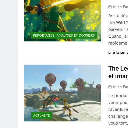
Mika Pa
As-tu déj
the Wild 
parvenir 
REPORTAGES, ANALYSES ET DOSSIERS
Quand j’a
rapideme
Lire la suit
The Le
et ima
Mika Pa
Le produc
venir pou
l’aventur
ACTUALITÉ
challenge
vous tort