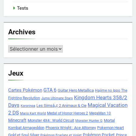
Tests
Archives
Archives
Jeux
Cartes Pokémon
GTA 6
Guitar Hero Metallica
Hajime no Ippo The
Kingdom Hearts 358/2
Fighting Revolution
Jump Ultimate Stars
Days
Magical Vacation
Les Simsâ„¢ 2 Animaux & Cie
Kororinpa
2 DS
Medal of Honor Heroes 2
MegaMan 10
Mario Kart World
Minecraft
Monster 4X4 : World Circuit
Mortal
Monster Hunter G
Kombat Armageddon
Phoenix Wright : Ace Attorney
Pokemon Heart
Pokémon Pocket
Gold et Soul Silver
Prince
Pokémon Ecarlate et Violet