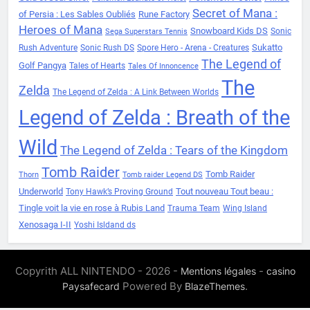
Secret of Mana :
of Persia : Les Sables Oubliés
Rune Factory
Heroes of Mana
Snowboard Kids DS
Sonic
Sega Superstars Tennis
Sukatto
Rush Adventure
Sonic Rush DS
Spore Hero - Arena - Creatures
The Legend of
Golf Pangya
Tales of Hearts
Tales Of Innoncence
The
Zelda
The Legend of Zelda : A Link Between Worlds
Legend of Zelda : Breath of the
Wild
The Legend of Zelda : Tears of the Kingdom
Tomb Raider
Tomb Raider
Thorn
Tomb raider Legend DS
Underworld
Tout nouveau Tout beau :
Tony Hawk’s Proving Ground
Tingle voit la vie en rose à Rubis Land
Trauma Team
Wing Island
Xenosaga I-II
Yoshi Isldand ds
Copyrith ALL NINTENDO - 2026 -
-
Mentions légales
casino
Powered By
.
Paysafecard
BlazeThemes