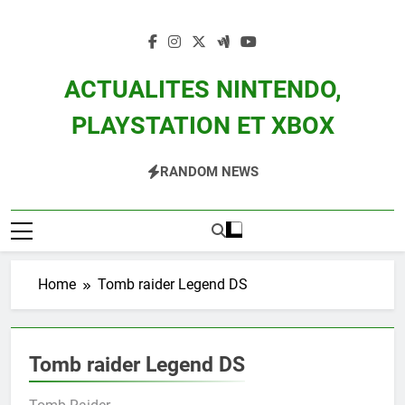
Skip
to
content
ACTUALITES NINTENDO,
PLAYSTATION ET XBOX
Actualité Des Consoles Nintendo Switch, 3DS, Wii U Et Des Jeux Vidéo Mario,
RANDOM NEWS
Zelda, Splatoon, Pokemon Entre Autres
Home
Tomb raider Legend DS
Tomb raider Legend DS