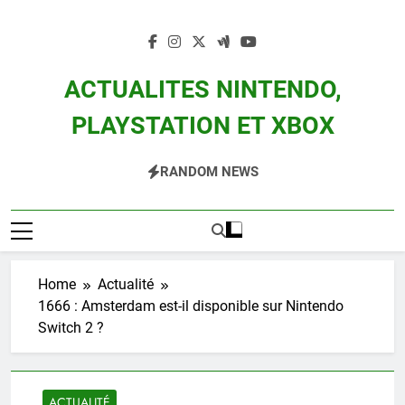
Skip
to
content
ACTUALITES NINTENDO,
PLAYSTATION ET XBOX
Actualité Des Consoles Nintendo Switch, 3DS, Wii U Et Des Jeux Vidéo Mario,
RANDOM NEWS
Zelda, Splatoon, Pokemon Entre Autres
Home
Actualité
1666 : Amsterdam est-il disponible sur Nintendo
Switch 2 ?
ACTUALITÉ