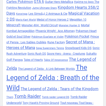
Cartes Pokémon
GTA 6
Guitar Hero Metallica
Hajime no Ippo The
Kingdom Hearts 358/2
Fighting Revolution
Jump Ultimate Stars
Days
Magical Vacation
Les Simsâ„¢ 2 Animaux & Cie
Kororinpa
2 DS
Medal of Honor Heroes 2
MegaMan 10
Mario Kart World
Minecraft
Monster 4X4 : World Circuit
Mortal
Monster Hunter G
Kombat Armageddon
Phoenix Wright : Ace Attorney
Pokemon Heart
Pokémon Pocket
Gold et Soul Silver
Prince
Pokémon Ecarlate et Violet
Secret of Mana :
of Persia : Les Sables Oubliés
Rune Factory
Heroes of Mana
Snowboard Kids DS
Sonic
Sega Superstars Tennis
Sukatto
Rush Adventure
Sonic Rush DS
Spore Hero - Arena - Creatures
The Legend of
Golf Pangya
Tales of Hearts
Tales Of Innoncence
The
Zelda
The Legend of Zelda : A Link Between Worlds
Legend of Zelda : Breath of the
Wild
The Legend of Zelda : Tears of the Kingdom
Tomb Raider
Tomb Raider
Thorn
Tomb raider Legend DS
Underworld
Tout nouveau Tout beau :
Tony Hawk’s Proving Ground