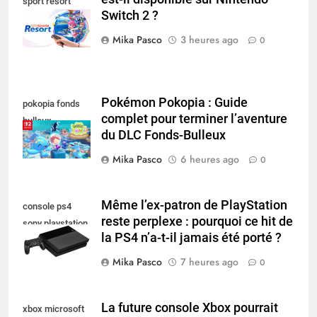
sport resort
Switch 2 ?
nintendo switch
Mika Pasco
3 heures ago
0
Pokémon Pokopia : Guide
pokopia fonds
complet pour terminer l’aventure
bulleux
du DLC Fonds-Bulleux
Mika Pasco
6 heures ago
0
Même l’ex-patron de PlayStation
console ps4
reste perplexe : pourquoi ce hit de
sony playstation
la PS4 n’a-t-il jamais été porté ?
Mika Pasco
7 heures ago
0
La future console Xbox pourrait
xbox microsoft