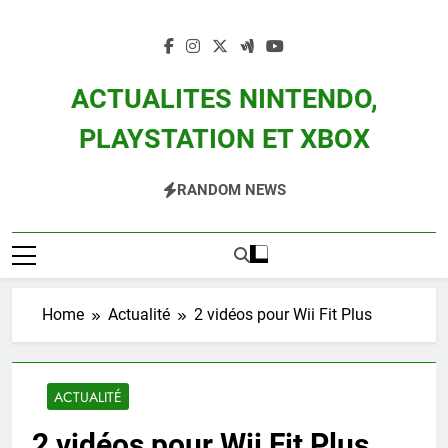
Skip
to
content
ACTUALITES NINTENDO,
PLAYSTATION ET XBOX
Actualité Des Consoles Nintendo Switch, 3DS, Wii U Et Des Jeux Vidéo Mario,
RANDOM NEWS
Zelda, Splatoon, Pokemon Entre Autres
Home
Actualité
2 vidéos pour Wii Fit Plus
ACTUALITÉ
2 vidéos pour Wii Fit Plus