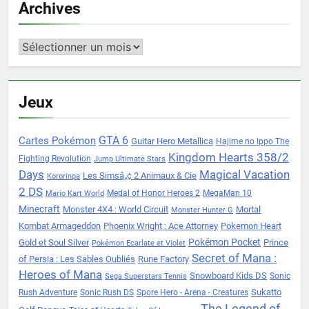
Archives
Archives
Jeux
Cartes Pokémon
GTA 6
Guitar Hero Metallica
Hajime no Ippo The
Kingdom Hearts 358/2
Fighting Revolution
Jump Ultimate Stars
Days
Magical Vacation
Les Simsâ„¢ 2 Animaux & Cie
Kororinpa
2 DS
Medal of Honor Heroes 2
MegaMan 10
Mario Kart World
Minecraft
Monster 4X4 : World Circuit
Mortal
Monster Hunter G
Kombat Armageddon
Phoenix Wright : Ace Attorney
Pokemon Heart
Pokémon Pocket
Gold et Soul Silver
Prince
Pokémon Ecarlate et Violet
Secret of Mana :
of Persia : Les Sables Oubliés
Rune Factory
Heroes of Mana
Snowboard Kids DS
Sonic
Sega Superstars Tennis
Sukatto
Rush Adventure
Sonic Rush DS
Spore Hero - Arena - Creatures