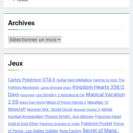
Archives
Archives
Jeux
Cartes Pokémon
GTA 6
Guitar Hero Metallica
Hajime no Ippo The
Kingdom Hearts 358/2
Fighting Revolution
Jump Ultimate Stars
Days
Magical Vacation
Les Simsâ„¢ 2 Animaux & Cie
Kororinpa
2 DS
Medal of Honor Heroes 2
MegaMan 10
Mario Kart World
Minecraft
Monster 4X4 : World Circuit
Mortal
Monster Hunter G
Kombat Armageddon
Phoenix Wright : Ace Attorney
Pokemon Heart
Pokémon Pocket
Gold et Soul Silver
Prince
Pokémon Ecarlate et Violet
Secret of Mana :
of Persia : Les Sables Oubliés
Rune Factory