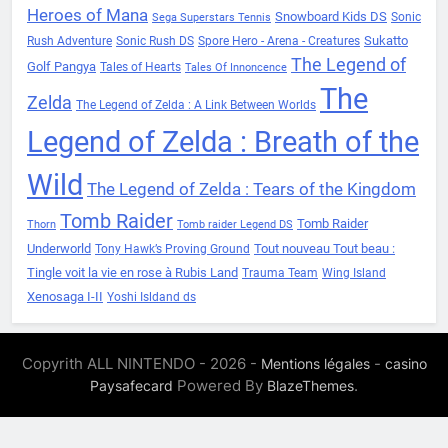
Heroes of Mana
Snowboard Kids DS
Sonic
Sega Superstars Tennis
Sukatto
Rush Adventure
Sonic Rush DS
Spore Hero - Arena - Creatures
The Legend of
Golf Pangya
Tales of Hearts
Tales Of Innoncence
The
Zelda
The Legend of Zelda : A Link Between Worlds
Legend of Zelda : Breath of the
Wild
The Legend of Zelda : Tears of the Kingdom
Tomb Raider
Tomb Raider
Thorn
Tomb raider Legend DS
Underworld
Tout nouveau Tout beau :
Tony Hawk’s Proving Ground
Tingle voit la vie en rose à Rubis Land
Trauma Team
Wing Island
Xenosaga I-II
Yoshi Isldand ds
Copyrith ALL NINTENDO - 2026 -
-
Mentions légales
casino
Powered By
.
Paysafecard
BlazeThemes