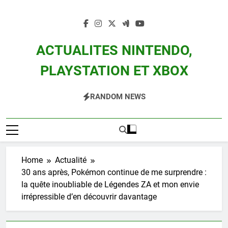
Skip
to
content
ACTUALITES NINTENDO,
PLAYSTATION ET XBOX
Actualité Des Consoles Nintendo Switch, 3DS, Wii U Et Des Jeux Vidéo Mario,
RANDOM NEWS
Zelda, Splatoon, Pokemon Entre Autres
Home
Actualité
30 ans après, Pokémon continue de me surprendre :
la quête inoubliable de Légendes ZA et mon envie
irrépressible d’en découvrir davantage