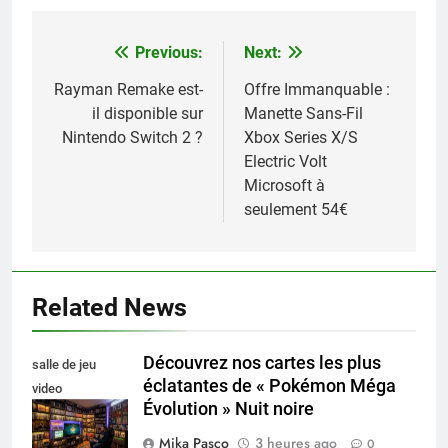
Previous:
Next:
Navigation
de
Rayman Remake est-
Offre Immanquable :
il disponible sur
Manette Sans-Fil
l’article
Nintendo Switch 2 ?
Xbox Series X/S
Electric Volt
Microsoft à
seulement 54€
Related News
Découvrez nos cartes les plus
salle de jeu
éclatantes de « Pokémon Méga
video
Évolution » Nuit noire
collectionneur
Mika Pasco
3 heures ago
0