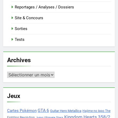
Reportages / Analyses / Dossiers
Site & Concours
Sorties
Tests
Archives
Archives
Jeux
Cartes Pokémon
GTA 6
Guitar Hero Metallica
Hajime no Ippo The
Kingdom Hearts 358/2
Fighting Revolution
Jump Ultimate Stars