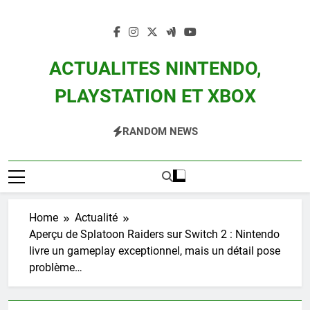
Skip
to
content
ACTUALITES NINTENDO,
PLAYSTATION ET XBOX
Actualité Des Consoles Nintendo Switch, 3DS, Wii U Et Des Jeux Vidéo Mario,
RANDOM NEWS
Zelda, Splatoon, Pokemon Entre Autres
Home
Actualité
Aperçu de Splatoon Raiders sur Switch 2 : Nintendo
livre un gameplay exceptionnel, mais un détail pose
problème…