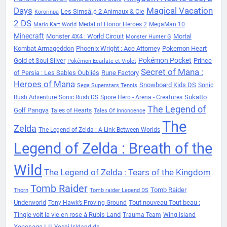
Days
Magical Vacation
Les Simsâ„¢ 2 Animaux & Cie
Kororinpa
2 DS
Medal of Honor Heroes 2
MegaMan 10
Mario Kart World
Minecraft
Monster 4X4 : World Circuit
Mortal
Monster Hunter G
Kombat Armageddon
Phoenix Wright : Ace Attorney
Pokemon Heart
Pokémon Pocket
Gold et Soul Silver
Prince
Pokémon Ecarlate et Violet
Secret of Mana :
of Persia : Les Sables Oubliés
Rune Factory
Heroes of Mana
Snowboard Kids DS
Sonic
Sega Superstars Tennis
Sukatto
Rush Adventure
Sonic Rush DS
Spore Hero - Arena - Creatures
The Legend of
Golf Pangya
Tales of Hearts
Tales Of Innoncence
The
Zelda
The Legend of Zelda : A Link Between Worlds
Legend of Zelda : Breath of the
Wild
The Legend of Zelda : Tears of the Kingdom
Tomb Raider
Tomb Raider
Thorn
Tomb raider Legend DS
Underworld
Tout nouveau Tout beau :
Tony Hawk’s Proving Ground
Tingle voit la vie en rose à Rubis Land
Trauma Team
Wing Island
Xenosaga I-II