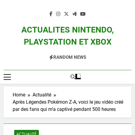
Skip
to
content
ACTUALITES NINTENDO,
PLAYSTATION ET XBOX
Actualité Des Consoles Nintendo Switch, 3DS, Wii U Et Des Jeux Vidéo Mario,
RANDOM NEWS
Zelda, Splatoon, Pokemon Entre Autres
Home
Actualité
Après Légendes Pokémon Z-A, voici le jeu vidéo créé
par des fans qui m’a captivé pendant 500 heures
ACTUALITÉ