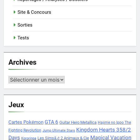
Site & Concours
Sorties
Tests
Archives
Archives
Jeux
Cartes Pokémon
GTA 6
Guitar Hero Metallica
Hajime no Ippo The
Kingdom Hearts 358/2
Fighting Revolution
Jump Ultimate Stars
Days
Magical Vacation
Les Simsâ„¢ 2 Animaux & Cie
Kororinpa