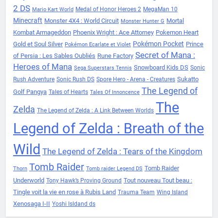
2 DS
Medal of Honor Heroes 2
MegaMan 10
Mario Kart World
Minecraft
Monster 4X4 : World Circuit
Mortal
Monster Hunter G
Kombat Armageddon
Phoenix Wright : Ace Attorney
Pokemon Heart
Pokémon Pocket
Gold et Soul Silver
Prince
Pokémon Ecarlate et Violet
Secret of Mana :
of Persia : Les Sables Oubliés
Rune Factory
Heroes of Mana
Snowboard Kids DS
Sonic
Sega Superstars Tennis
Sukatto
Rush Adventure
Sonic Rush DS
Spore Hero - Arena - Creatures
The Legend of
Golf Pangya
Tales of Hearts
Tales Of Innoncence
The
Zelda
The Legend of Zelda : A Link Between Worlds
Legend of Zelda : Breath of the
Wild
The Legend of Zelda : Tears of the Kingdom
Tomb Raider
Tomb Raider
Thorn
Tomb raider Legend DS
Underworld
Tout nouveau Tout beau :
Tony Hawk’s Proving Ground
Tingle voit la vie en rose à Rubis Land
Trauma Team
Wing Island
Xenosaga I-II
Yoshi Isldand ds