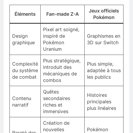
Jeux officiels
Éléments
Fan-made Z-A
Pokémon
Pixel art soigné,
Design
inspiré de
Graphismes en
graphique
Pokémon
3D sur Switch
Uranium
Plus stratégique,
Complexité
Plus simple,
introduit des
du système
adaptée à tous
mécaniques de
de combat
les publics
combos
Quêtes
Histoires
Contenu
secondaires
principales
narratif
riches et
plus linéaires
immersives
Création de
nouvelles
Pokémon
Rareté des