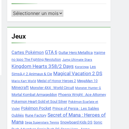
Archives
Jeux
Cartes Pokémon
GTA 6
Guitar Hero Metallica
Hajime
no Ippo The Fighting Revolution
Jump Ultimate Stars
Kingdom Hearts 358/2 Days
Les
Kororinpa
Magical Vacation 2 DS
Simsâ„¢ 2 Animaux & Cie
Medal of Honor Heroes 2
MegaMan 10
Mario Kart World
Minecraft
Monster 4X4 : World Circuit
Monster Hunter G
Mortal Kombat Armageddon
Phoenix Wright : Ace Attorney
Pokemon Heart Gold et Soul Silver
Pokémon Ecarlate et
Pokémon Pocket
Prince of Persia : Les Sables
Violet
Secret of Mana : Heroes of
Oubliés
Rune Factory
Mana
Snowboard Kids DS
Sonic
Sega Superstars Tennis