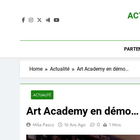
Skip
to
AC
content
Actualité D
PARTE
Home
Actualité
Art Academy en démo…
ACTUALITÉ
Art Academy en démo…
0
Mika Pasco
16 Ans Ago
1 Mins