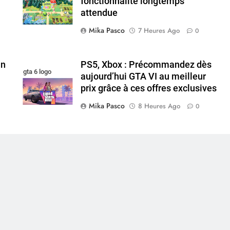
fonctionnalité longtemps
attendue
Mika Pasco
7 Heures Ago
0
un
PS5, Xbox : Précommandez dès
gta 6 logo
aujourd’hui GTA VI au meilleur
prix grâce à ces offres exclusives
Mika Pasco
8 Heures Ago
0