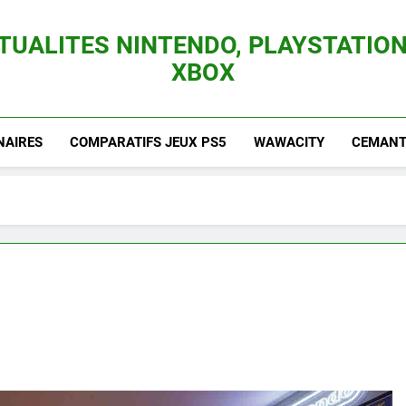
TUALITES NINTENDO, PLAYSTATION
XBOX
es Consoles Nintendo Switch, 3DS, Wii U Et Des Jeux Vidéo Mario, Zelda, Splatoon,
NAIRES
COMPARATIFS JEUX PS5
WAWACITY
CEMANTI