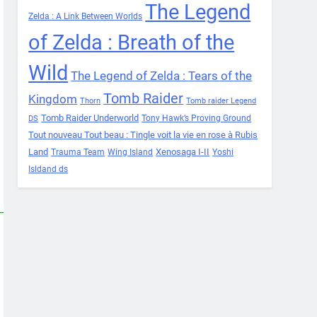
The Legend
Zelda : A Link Between Worlds
of Zelda : Breath of the
Wild
The Legend of Zelda : Tears of the
Tomb Raider
Kingdom
Thorn
Tomb raider Legend
Tomb Raider Underworld
Tony Hawk’s Proving Ground
DS
Tout nouveau Tout beau : Tingle voit la vie en rose à Rubis
Land
Xenosaga I-II
Trauma Team
Wing Island
Yoshi
Isldand ds