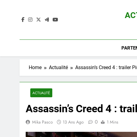
Skip
to
AC
content
Actualité D
PARTE
Home
Actualité
Assassin’s Creed 4 : trailer P
ACTUALITÉ
Assassin’s Creed 4 : trai
0
Mika Pasco
13 Ans Ago
1 Mins