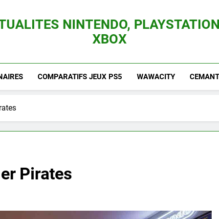
TUALITES NINTENDO, PLAYSTATION
XBOX
es Consoles Nintendo Switch, 3DS, Wii U Et Des Jeux Vidéo Mario, Zelda, Splatoon,
NAIRES
COMPARATIFS JEUX PS5
WAWACITY
CEMANTI
irates
ler Pirates