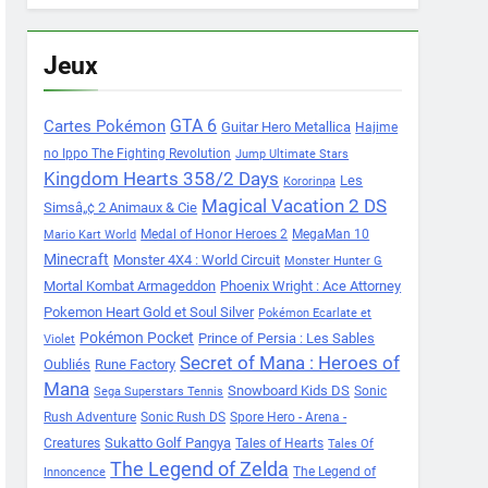
Jeux
Cartes Pokémon
GTA 6
Guitar Hero Metallica
Hajime
no Ippo The Fighting Revolution
Jump Ultimate Stars
Kingdom Hearts 358/2 Days
Les
Kororinpa
Magical Vacation 2 DS
Simsâ„¢ 2 Animaux & Cie
Medal of Honor Heroes 2
MegaMan 10
Mario Kart World
Minecraft
Monster 4X4 : World Circuit
Monster Hunter G
Mortal Kombat Armageddon
Phoenix Wright : Ace Attorney
Pokemon Heart Gold et Soul Silver
Pokémon Ecarlate et
Pokémon Pocket
Prince of Persia : Les Sables
Violet
Secret of Mana : Heroes of
Oubliés
Rune Factory
Mana
Snowboard Kids DS
Sonic
Sega Superstars Tennis
Rush Adventure
Sonic Rush DS
Spore Hero - Arena -
Sukatto Golf Pangya
Creatures
Tales of Hearts
Tales Of
The Legend of Zelda
The Legend of
Innoncence