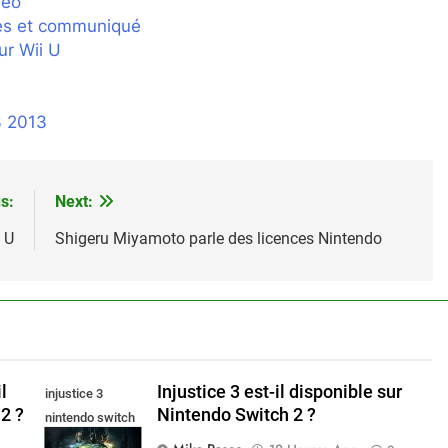
déo
ges et communiqué
ur Wii U
3 2013
s:
Next:
 U
Shigeru Miyamoto parle des licences Nintendo
l
Injustice 3 est-il disponible sur
injustice 3
2 ?
Nintendo Switch 2 ?
nintendo switch
2