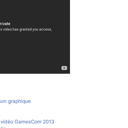
son graphique
o
le vidéo GamesCom 2013