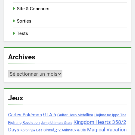
Site & Concours
Sorties
Tests
Archives
Archives
Jeux
Cartes Pokémon
GTA 6
Guitar Hero Metallica
Hajime no Ippo The
Kingdom Hearts 358/2
Fighting Revolution
Jump Ultimate Stars
Days
Magical Vacation
Les Simsâ„¢ 2 Animaux & Cie
Kororinpa