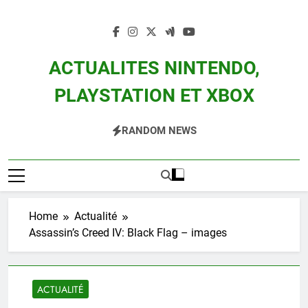
Skip
to
content
ACTUALITES NINTENDO,
PLAYSTATION ET XBOX
Actualité Des Consoles Nintendo Switch, 3DS, Wii U Et Des Jeux Vidéo Mario,
RANDOM NEWS
Zelda, Splatoon, Pokemon Entre Autres
Home
Actualité
Assassin’s Creed IV: Black Flag – images
ACTUALITÉ