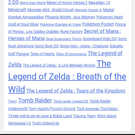
2 DS
Medal of Honor Heroes 2
MegaMan 10
Mario Kart World
Minecraft
Monster 4X4 : World Circuit
Mortal
Monster Hunter G
Kombat Armageddon
Phoenix Wright : Ace Attorney
Pokemon Heart
Pokémon Pocket
Gold et Soul Silver
Prince
Pokémon Ecarlate et Violet
Secret of Mana :
of Persia : Les Sables Oubliés
Rune Factory
Heroes of Mana
Snowboard Kids DS
Sonic
Sega Superstars Tennis
Sukatto
Rush Adventure
Sonic Rush DS
Spore Hero - Arena - Creatures
The Legend of
Golf Pangya
Tales of Hearts
Tales Of Innoncence
The
Zelda
The Legend of Zelda : A Link Between Worlds
Legend of Zelda : Breath of the
Wild
The Legend of Zelda : Tears of the Kingdom
Tomb Raider
Tomb Raider
Thorn
Tomb raider Legend DS
Underworld
Tout nouveau Tout beau :
Tony Hawk’s Proving Ground
Tingle voit la vie en rose à Rubis Land
Trauma Team
Wing Island
Xenosaga I-II
Yoshi Isldand ds