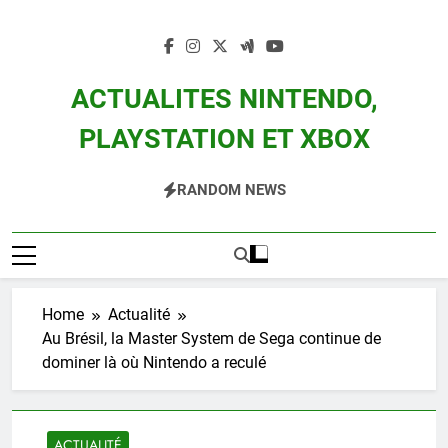
Skip
to
content
ACTUALITES NINTENDO,
PLAYSTATION ET XBOX
Actualité Des Consoles Nintendo Switch, 3DS, Wii U Et Des Jeux Vidéo Mario,
RANDOM NEWS
Zelda, Splatoon, Pokemon Entre Autres
Home
Actualité
Au Brésil, la Master System de Sega continue de
dominer là où Nintendo a reculé
ACTUALITÉ