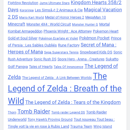
Kingdom Hearts 358/2
Fighting Revolution
Jump Ultimate Stars
Days
Magical Vacation
Les Simsâ„¢ 2 Animaux & Cie
Kororinpa
2 DS
Medal of Honor Heroes 2
MegaMan 10
Mario Kart World
Minecraft
Monster 4X4 : World Circuit
Mortal
Monster Hunter G
Kombat Armageddon
Phoenix Wright : Ace Attorney
Pokemon Heart
Pokémon Pocket
Gold et Soul Silver
Prince
Pokémon Ecarlate et Violet
Secret of Mana :
of Persia : Les Sables Oubliés
Rune Factory
Heroes of Mana
Snowboard Kids DS
Sonic
Sega Superstars Tennis
Sukatto
Rush Adventure
Sonic Rush DS
Spore Hero - Arena - Creatures
The Legend of
Golf Pangya
Tales of Hearts
Tales Of Innoncence
The
Zelda
The Legend of Zelda : A Link Between Worlds
Legend of Zelda : Breath of the
Wild
The Legend of Zelda : Tears of the Kingdom
Tomb Raider
Tomb Raider
Thorn
Tomb raider Legend DS
Underworld
Tout nouveau Tout beau :
Tony Hawk’s Proving Ground
Tingle voit la vie en rose à Rubis Land
Trauma Team
Wing Island