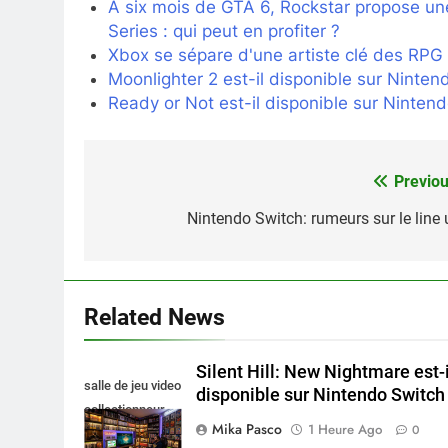
À six mois de GTA 6, Rockstar propose un
Series : qui peut en profiter ?
Xbox se sépare d'une artiste clé des RPG
Moonlighter 2 est-il disponible sur Ninten
Ready or Not est-il disponible sur Ninten
Previou
Navigation
de
Nintendo Switch: rumeurs sur le line 
l’article
Related News
Silent Hill: New Nightmare est-i
salle de jeu video
disponible sur Nintendo Switch 
collectionneur
Mika Pasco
1 Heure Ago
0