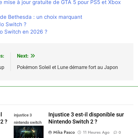
e mise à jour gratuite de GTA 5 pour PS5 et Xbox
 de Bethesda : un choix marquant
do Switch ?
do Switch en 2026 ?
s:
Next:
up
Pokémon Soleil et Lune démarre fort au Japon
l
Injustice 3 est-il disponible sur
injustice 3
2 ?
Nintendo Switch 2 ?
nintendo switch
2
Mika Pasco
11 Heures Ago
0