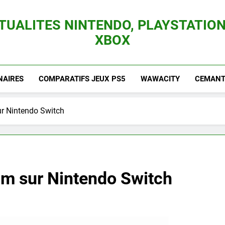
TUALITES NINTENDO, PLAYSTATION
XBOX
es Consoles Nintendo Switch, 3DS, Wii U Et Des Jeux Vidéo Mario, Zelda, Splatoon,
NAIRES
COMPARATIFS JEUX PS5
WAWACITY
CEMANTI
r Nintendo Switch
m sur Nintendo Switch