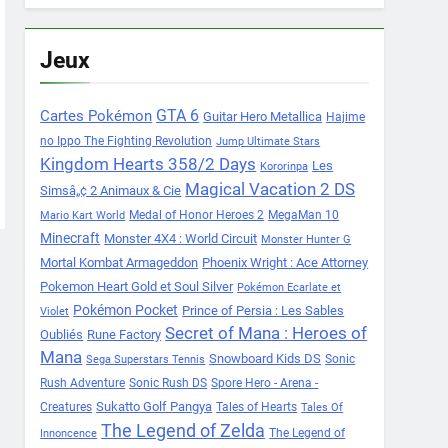
Jeux
Cartes Pokémon
GTA 6
Guitar Hero Metallica
Hajime
no Ippo The Fighting Revolution
Jump Ultimate Stars
Kingdom Hearts 358/2 Days
Les
Kororinpa
Magical Vacation 2 DS
Simsâ„¢ 2 Animaux & Cie
Medal of Honor Heroes 2
MegaMan 10
Mario Kart World
Minecraft
Monster 4X4 : World Circuit
Monster Hunter G
Mortal Kombat Armageddon
Phoenix Wright : Ace Attorney
Pokemon Heart Gold et Soul Silver
Pokémon Ecarlate et
Pokémon Pocket
Prince of Persia : Les Sables
Violet
Secret of Mana : Heroes of
Oubliés
Rune Factory
Mana
Snowboard Kids DS
Sonic
Sega Superstars Tennis
Rush Adventure
Sonic Rush DS
Spore Hero - Arena -
Sukatto Golf Pangya
Creatures
Tales of Hearts
Tales Of
The Legend of Zelda
The Legend of
Innoncence