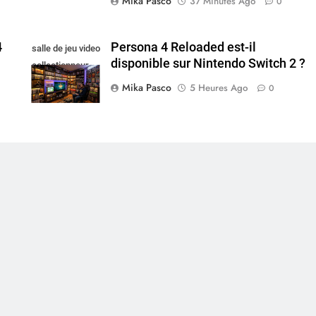
Mika Pasco
37 Minutes Ago
0
4
Persona 4 Reloaded est-il
salle de jeu video
disponible sur Nintendo Switch 2 ?
collectionneur
Mika Pasco
5 Heures Ago
0