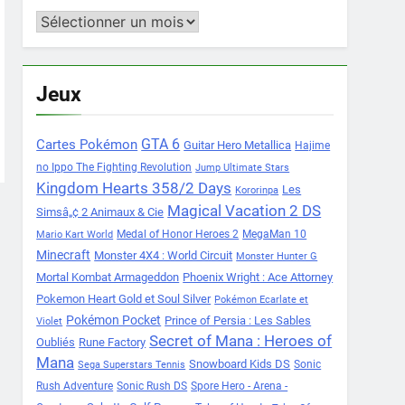
Archives
Jeux
Cartes Pokémon
GTA 6
Guitar Hero Metallica
Hajime
no Ippo The Fighting Revolution
Jump Ultimate Stars
Kingdom Hearts 358/2 Days
Les
Kororinpa
Magical Vacation 2 DS
Simsâ„¢ 2 Animaux & Cie
Medal of Honor Heroes 2
MegaMan 10
Mario Kart World
Minecraft
Monster 4X4 : World Circuit
Monster Hunter G
Mortal Kombat Armageddon
Phoenix Wright : Ace Attorney
Pokemon Heart Gold et Soul Silver
Pokémon Ecarlate et
Pokémon Pocket
Prince of Persia : Les Sables
Violet
Secret of Mana : Heroes of
Oubliés
Rune Factory
Mana
Snowboard Kids DS
Sonic
Sega Superstars Tennis
Rush Adventure
Sonic Rush DS
Spore Hero - Arena -