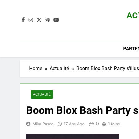
Skip
to
AC
content
Actualité D
PARTE
Home
Actualité
Boom Blox Bash Party s’illu
ACTUALITÉ
Boom Blox Bash Party s’
0
Mika Pasco
17 Ans Ago
1 Mins