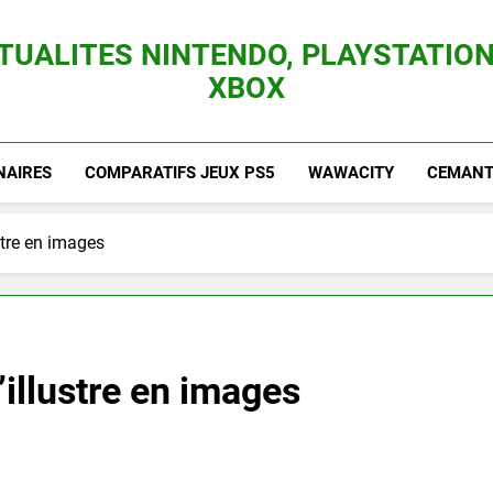
TUALITES NINTENDO, PLAYSTATION
XBOX
es Consoles Nintendo Switch, 3DS, Wii U Et Des Jeux Vidéo Mario, Zelda, Splatoon,
NAIRES
COMPARATIFS JEUX PS5
WAWACITY
CEMANTI
stre en images
illustre en images