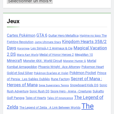
Archives
Jeux
Cartes Pokémon
GTA 6
Guitar Hero Metallica
Hajime no Ippo The
Kingdom Hearts 358/2
Fighting Revolution
Jump Ultimate Stars
Days
Magical Vacation
Les Simsâ„¢ 2 Animaux & Cie
Kororinpa
2 DS
Medal of Honor Heroes 2
MegaMan 10
Mario Kart World
Minecraft
Monster 4X4 : World Circuit
Mortal
Monster Hunter G
Kombat Armageddon
Phoenix Wright : Ace Attorney
Pokemon Heart
Pokémon Pocket
Gold et Soul Silver
Prince
Pokémon Ecarlate et Violet
Secret of Mana :
of Persia : Les Sables Oubliés
Rune Factory
Heroes of Mana
Snowboard Kids DS
Sonic
Sega Superstars Tennis
Sukatto
Rush Adventure
Sonic Rush DS
Spore Hero - Arena - Creatures
The Legend of
Golf Pangya
Tales of Hearts
Tales Of Innoncence
The
Zelda
The Legend of Zelda : A Link Between Worlds