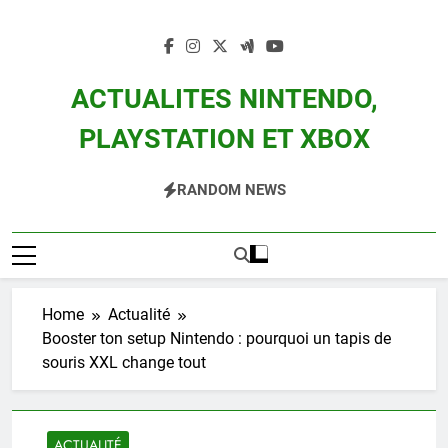
Skip
to
content
ACTUALITES NINTENDO,
PLAYSTATION ET XBOX
Actualité Des Consoles Nintendo Switch, 3DS, Wii U Et Des Jeux Vidéo Mario,
RANDOM NEWS
Zelda, Splatoon, Pokemon Entre Autres
Home
Actualité
Booster ton setup Nintendo : pourquoi un tapis de
souris XXL change tout
ACTUALITÉ