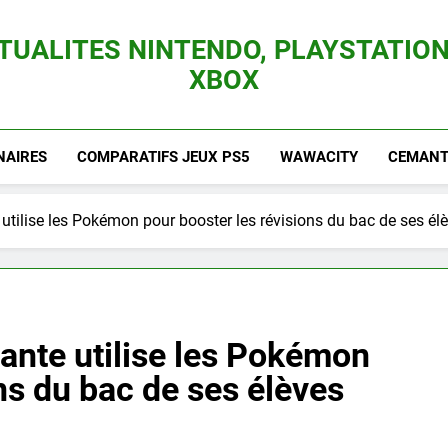
TUALITES NINTENDO, PLAYSTATION
XBOX
es Consoles Nintendo Switch, 3DS, Wii U Et Des Jeux Vidéo Mario, Zelda, Splatoon,
NAIRES
COMPARATIFS JEUX PS5
WAWACITY
CEMANTI
utilise les Pokémon pour booster les révisions du bac de ses él
ante utilise les Pokémon
ns du bac de ses élèves