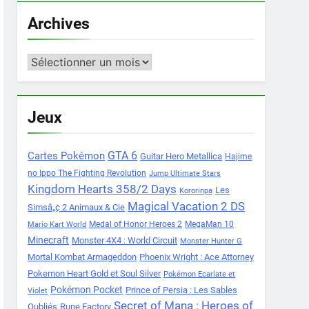
Archives
Archives
Jeux
Cartes Pokémon
GTA 6
Guitar Hero Metallica
Hajime
no Ippo The Fighting Revolution
Jump Ultimate Stars
Kingdom Hearts 358/2 Days
Les
Kororinpa
Magical Vacation 2 DS
Simsâ„¢ 2 Animaux & Cie
Medal of Honor Heroes 2
MegaMan 10
Mario Kart World
Minecraft
Monster 4X4 : World Circuit
Monster Hunter G
Mortal Kombat Armageddon
Phoenix Wright : Ace Attorney
Pokemon Heart Gold et Soul Silver
Pokémon Ecarlate et
Pokémon Pocket
Prince of Persia : Les Sables
Violet
Secret of Mana : Heroes of
Oubliés
Rune Factory