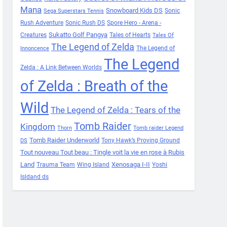
Mana
Snowboard Kids DS
Sonic
Sega Superstars Tennis
Rush Adventure
Sonic Rush DS
Spore Hero - Arena -
Sukatto Golf Pangya
Creatures
Tales of Hearts
Tales Of
The Legend of Zelda
The Legend of
Innoncence
The Legend
Zelda : A Link Between Worlds
of Zelda : Breath of the
Wild
The Legend of Zelda : Tears of the
Tomb Raider
Kingdom
Thorn
Tomb raider Legend
Tomb Raider Underworld
Tony Hawk’s Proving Ground
DS
Tout nouveau Tout beau : Tingle voit la vie en rose à Rubis
Land
Xenosaga I-II
Trauma Team
Wing Island
Yoshi
Isldand ds