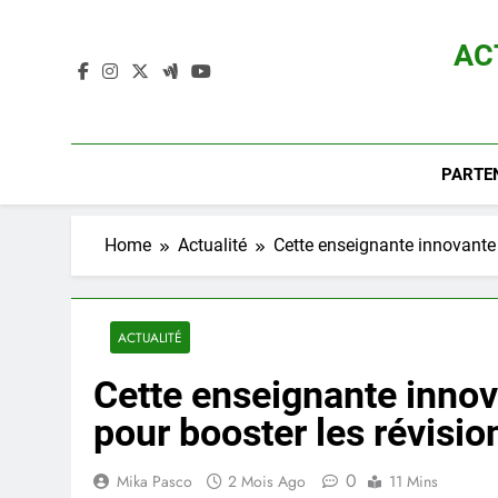
Skip
to
AC
content
Actualité D
PARTE
Home
Actualité
Cette enseignante innovante 
ACTUALITÉ
Cette enseignante innov
pour booster les révisio
0
Mika Pasco
2 Mois Ago
11 Mins