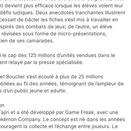
evient plus efficace lorsque les élèves voient leur
 défis ludiques. Deux anecdotes tranchantes illustrent
cessait de bâcler les fiches s’est mis à travailler en
spirés des combats de jeux; de l’autre, un élève
hes révisées sous forme de micro-présentations,
utien de ses camarades.
hi le cap des 125 millions d’unités vendues dans le
nt relayé par la presse spécialisée.
et Bouclier s’est écoulé à plus de 25 millions
ubliées au fil des années, témoignant de l’ampleur de
s d’un public jeune et adulte.
on
ajiri et a été développé par Game Freak, avec une
 Pokémon Company. Le concept est né dans les années
couragent la collecte et l’échange entre joueurs. Le