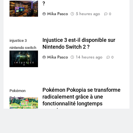
?
collectionneur
Mika Pasco
5 heures ago
0
Injustice 3 est-il disponible sur
injustice 3
Nintendo Switch 2 ?
nintendo switch
2
Mika Pasco
14 heures ago
0
Pokémon Pokopia se transforme
Pokémon
radicalement grâce à une
Pokopia
fonctionnalité longtemps
attendue
Mika Pasco
18 heures ago
0