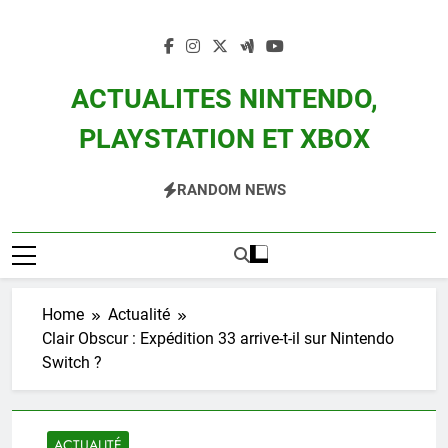
Skip
to
content
ACTUALITES NINTENDO,
PLAYSTATION ET XBOX
Actualité Des Consoles Nintendo Switch, 3DS, Wii U Et Des Jeux Vidéo Mario,
RANDOM NEWS
Zelda, Splatoon, Pokemon Entre Autres
Home
Actualité
Clair Obscur : Expédition 33 arrive-t-il sur Nintendo
Switch ?
ACTUALITÉ