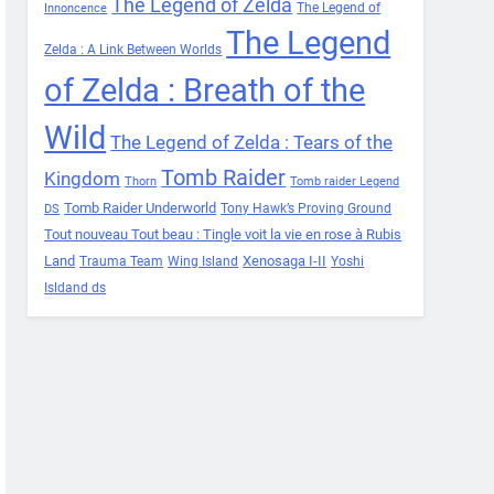
The Legend of Zelda
The Legend of
Innoncence
The Legend
Zelda : A Link Between Worlds
of Zelda : Breath of the
Wild
The Legend of Zelda : Tears of the
Tomb Raider
Kingdom
Thorn
Tomb raider Legend
Tomb Raider Underworld
Tony Hawk’s Proving Ground
DS
Tout nouveau Tout beau : Tingle voit la vie en rose à Rubis
Land
Xenosaga I-II
Trauma Team
Wing Island
Yoshi
Isldand ds