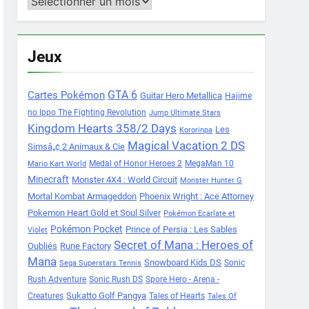
Archives
Jeux
Cartes Pokémon
GTA 6
Guitar Hero Metallica
Hajime
no Ippo The Fighting Revolution
Jump Ultimate Stars
Kingdom Hearts 358/2 Days
Les
Kororinpa
Magical Vacation 2 DS
Simsâ„¢ 2 Animaux & Cie
Medal of Honor Heroes 2
MegaMan 10
Mario Kart World
Minecraft
Monster 4X4 : World Circuit
Monster Hunter G
Mortal Kombat Armageddon
Phoenix Wright : Ace Attorney
Pokemon Heart Gold et Soul Silver
Pokémon Ecarlate et
Pokémon Pocket
Prince of Persia : Les Sables
Violet
Secret of Mana : Heroes of
Oubliés
Rune Factory
Mana
Snowboard Kids DS
Sonic
Sega Superstars Tennis
Rush Adventure
Sonic Rush DS
Spore Hero - Arena -
Sukatto Golf Pangya
Creatures
Tales of Hearts
Tales Of