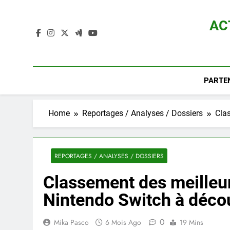
Skip
to
AC
content
Actualité D
PARTE
Home
Reportages / Analyses / Dossiers
Clas
REPORTAGES / ANALYSES / DOSSIERS
Classement des meilleur
Nintendo Switch à décou
0
Mika Pasco
6 Mois Ago
19 Mins