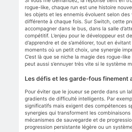
Si vous me demandez, la réponse tient en tro
rogue-like, chaque run est une histoire nouve
les objets et les ennemis évoluent selon des v
différente à chaque fois. Sur Switch, cette p
accompagner dans le bus, dans la salle d’att
compétitif. L’enjeu pour le développeur est d
d’apprendre et de s’améliorer, tout en évitant
moments où un petit choix, une synergie impr
C’est là que se niche la magie des rogue-like
peut aussi s’ennuyer très vite si le système 
Les défis et les garde-fous finement 
Pour éviter que le joueur se perde dans un la
gradients de difficulté intelligents. Par exe
significatifs mais exigent des compétences sp
synergies qui transforment les combinaisons 
mécanismes de sauvegarde et de progression j
progression persistante légère ou un système 