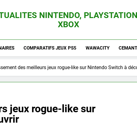
TUALITES NINTENDO, PLAYSTATION
XBOX
es Consoles Nintendo Switch, 3DS, Wii U Et Des Jeux Vidéo Mario, Zelda, Splatoon,
NAIRES
COMPARATIFS JEUX PS5
WAWACITY
CEMANTI
sement des meilleurs jeux rogue-like sur Nintendo Switch à déc
s jeux rogue-like sur
vrir