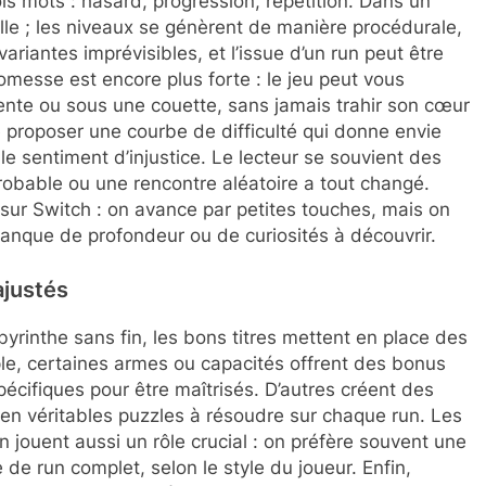
is mots : hasard, progression, répétition. Dans un
lle ; les niveaux se génèrent de manière procédurale,
ariantes imprévisibles, et l’issue d’un run peut être
romesse est encore plus forte : le jeu peut vous
ente ou sous une couette, sans jamais trahir son cœur
e proposer une courbe de difficulté qui donne envie
 le sentiment d’injustice. Le lecteur se souvient des
obable ou une rencontre aléatoire a tout changé.
 sur Switch : on avance par petites touches, mais on
manque de profondeur ou de curiosités à découvrir.
ajustés
byrinthe sans fin, les bons titres mettent en place des
mple, certaines armes ou capacités offrent des bonus
écifiques pour être maîtrisés. D’autres créent des
en véritables puzzles à résoudre sur chaque run. Les
ouent aussi un rôle crucial : on préfère souvent une
de run complet, selon le style du joueur. Enfin,