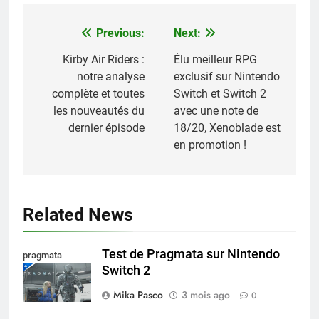
Previous:
Next:
Navigation
de
Kirby Air Riders :
Élu meilleur RPG
notre analyse
exclusif sur Nintendo
l’article
complète et toutes
Switch et Switch 2
les nouveautés du
avec une note de
dernier épisode
18/20, Xenoblade est
en promotion !
Related News
Test de Pragmata sur Nintendo
pragmata
Switch 2
Mika Pasco
3 mois ago
0