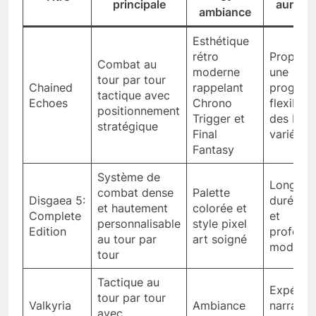
principale
aura 2
ambiance
Esthétique
rétro
Proposa
Combat au
moderne
une
tour par tour
Chained
rappelant
progress
tactique avec
Echoes
Chrono
flexible 
positionnement
Trigger et
des batai
stratégique
Final
variées
Fantasy
Système de
Longue
combat dense
Palette
Disgaea 5:
durée de
et hautement
colorée et
Complete
et
personnalisable
style pixel
Edition
profond
au tour par
art soigné
modulai
tour
Tactique au
Expérie
tour par tour
Valkyria
Ambiance
narrativ
avec