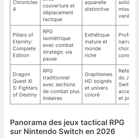
Chronicles
aquarelle
solide et
couverture et
4
distinctive
missions
déplacement
variées
tactique
RPG
Pillars of
Esthétique
Profond
isométrique
Eternity:
mature et
narrative
avec combat
Complete
monde
choix
strategic via
Edition
riche
conséqu
pause
RPG
Référen
Dragon
Graphismes
traditionnel
du JRPG
Quest XI
HD soignés
avec sections
Switch,
S: Fighters
et univers
de combat plus
accessib
of Destiny
coloré
linéaires
et profo
Panorama des jeux tactical RPG
sur Nintendo Switch en 2026