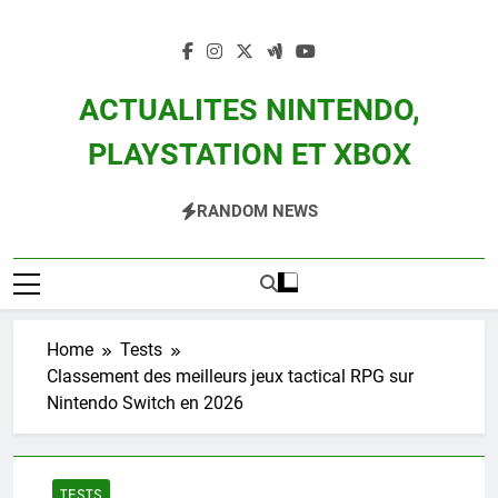
Skip
to
content
ACTUALITES NINTENDO,
PLAYSTATION ET XBOX
Actualité Des Consoles Nintendo Switch, 3DS, Wii U Et Des Jeux Vidéo Mario,
RANDOM NEWS
Zelda, Splatoon, Pokemon Entre Autres
Home
Tests
Classement des meilleurs jeux tactical RPG sur
Nintendo Switch en 2026
TESTS