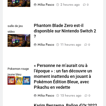
Mika Pasco
2 heures ago
0
Phantom Blade Zero est-il
salle de jeu
disponible sur Nintendo Switch 2
video
?
collectionneur
Mika Pasco
11 heures ago
0
« Personne ne m’aurait cru à
Pokemon rouge
l’époque » : un fan découvre un
jaune bleu
moment inattendu en jouant à
Pokémon Édition Bleue, avec
Pikachu en vedette
Mika Pasco
15 heures ago
0
Karim Benzema, Ballon d’Or 2022,