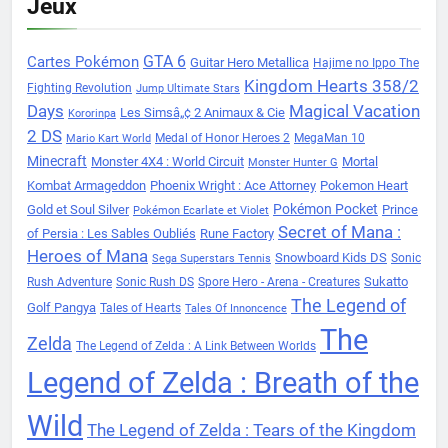
Jeux
Cartes Pokémon
GTA 6
Guitar Hero Metallica
Hajime no Ippo The
Kingdom Hearts 358/2
Fighting Revolution
Jump Ultimate Stars
Days
Magical Vacation
Les Simsâ„¢ 2 Animaux & Cie
Kororinpa
2 DS
Medal of Honor Heroes 2
MegaMan 10
Mario Kart World
Minecraft
Monster 4X4 : World Circuit
Mortal
Monster Hunter G
Kombat Armageddon
Phoenix Wright : Ace Attorney
Pokemon Heart
Pokémon Pocket
Gold et Soul Silver
Prince
Pokémon Ecarlate et Violet
Secret of Mana :
of Persia : Les Sables Oubliés
Rune Factory
Heroes of Mana
Snowboard Kids DS
Sonic
Sega Superstars Tennis
Sukatto
Rush Adventure
Sonic Rush DS
Spore Hero - Arena - Creatures
The Legend of
Golf Pangya
Tales of Hearts
Tales Of Innoncence
The
Zelda
The Legend of Zelda : A Link Between Worlds
Legend of Zelda : Breath of the
Wild
The Legend of Zelda : Tears of the Kingdom