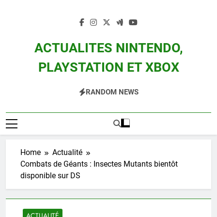
Skip
to
content
ACTUALITES NINTENDO,
PLAYSTATION ET XBOX
Actualité Des Consoles Nintendo Switch, 3DS, Wii U Et Des Jeux Vidéo Mario,
RANDOM NEWS
Zelda, Splatoon, Pokemon Entre Autres
Home
Actualité
Combats de Géants : Insectes Mutants bientôt
disponible sur DS
ACTUALITÉ