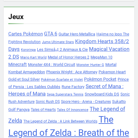
Jeux
Cartes Pokémon
GTA 6
Guitar Hero Metallica
Hajime no Ippo The
Kingdom Hearts 358/2
Fighting Revolution
Jump Ultimate Stars
Days
Magical Vacation
Les Simsâ„¢ 2 Animaux & Cie
Kororinpa
2 DS
Medal of Honor Heroes 2
MegaMan 10
Mario Kart World
Minecraft
Monster 4X4 : World Circuit
Mortal
Monster Hunter G
Kombat Armageddon
Phoenix Wright : Ace Attorney
Pokemon Heart
Pokémon Pocket
Gold et Soul Silver
Prince
Pokémon Ecarlate et Violet
Secret of Mana :
of Persia : Les Sables Oubliés
Rune Factory
Heroes of Mana
Snowboard Kids DS
Sonic
Sega Superstars Tennis
Sukatto
Rush Adventure
Sonic Rush DS
Spore Hero - Arena - Creatures
The Legend of
Golf Pangya
Tales of Hearts
Tales Of Innoncence
The
Zelda
The Legend of Zelda : A Link Between Worlds
Legend of Zelda : Breath of the