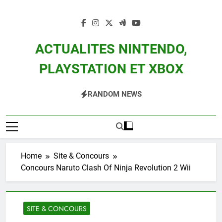
Skip
to
content
ACTUALITES NINTENDO,
PLAYSTATION ET XBOX
Actualité Des Consoles Nintendo Switch, 3DS, Wii U Et Des Jeux Vidéo Mario,
RANDOM NEWS
Zelda, Splatoon, Pokemon Entre Autres
Home
Site & Concours
Concours Naruto Clash Of Ninja Revolution 2 Wii
SITE & CONCOURS