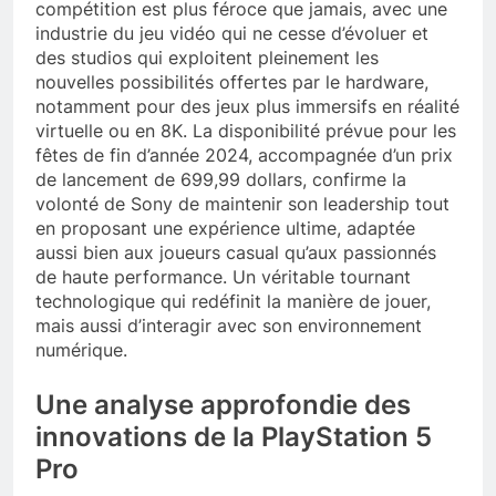
compétition est plus féroce que jamais, avec une
industrie du jeu vidéo qui ne cesse d’évoluer et
des studios qui exploitent pleinement les
nouvelles possibilités offertes par le hardware,
notamment pour des jeux plus immersifs en réalité
virtuelle ou en 8K. La disponibilité prévue pour les
fêtes de fin d’année 2024, accompagnée d’un prix
de lancement de 699,99 dollars, confirme la
volonté de Sony de maintenir son leadership tout
en proposant une expérience ultime, adaptée
aussi bien aux joueurs casual qu’aux passionnés
de haute performance. Un véritable tournant
technologique qui redéfinit la manière de jouer,
mais aussi d’interagir avec son environnement
numérique.
Une analyse approfondie des
innovations de la PlayStation 5
Pro