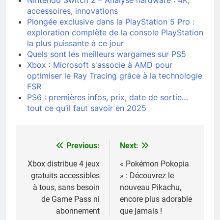
Nintendo Switch 2 – Analyse hardware : 4K,
accessoires, innovations
Plongée exclusive dans la PlayStation 5 Pro :
exploration complète de la console PlayStation
la plus puissante à ce jour
Quels sont les meilleurs wargames sur PS5
Xbox : Microsoft s'associe à AMD pour
optimiser le Ray Tracing grâce à la technologie
FSR
PS6 : premières infos, prix, date de sortie…
tout ce qu’il faut savoir en 2025
Previous:
Next:
Navigation
de
Xbox distribue 4 jeux
« Pokémon Pokopia
gratuits accessibles
» : Découvrez le
l’article
à tous, sans besoin
nouveau Pikachu,
de Game Pass ni
encore plus adorable
abonnement
que jamais !