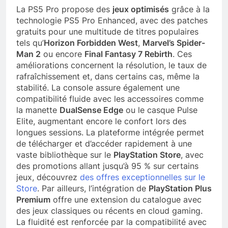
La PS5 Pro propose des
jeux optimisés
grâce à la
technologie PS5 Pro Enhanced, avec des patches
gratuits pour une multitude de titres populaires
tels qu’
Horizon Forbidden West
,
Marvel’s Spider-
Man 2
ou encore
Final Fantasy 7 Rebirth
. Ces
améliorations concernent la résolution, le taux de
rafraîchissement et, dans certains cas, même la
stabilité. La console assure également une
compatibilité fluide avec les accessoires comme
la manette
DualSense Edge
ou le casque Pulse
Elite, augmentant encore le confort lors des
longues sessions. La plateforme intégrée permet
de télécharger et d’accéder rapidement à une
vaste bibliothèque sur le
PlayStation Store
, avec
des promotions allant jusqu’à 95 % sur certains
jeux, découvrez
des offres exceptionnelles sur le
Store
. Par ailleurs, l’intégration de
PlayStation Plus
Premium
offre une extension du catalogue avec
des jeux classiques ou récents en cloud gaming.
La fluidité est renforcée par la compatibilité avec