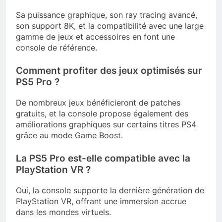
Sa puissance graphique, son ray tracing avancé,
son support 8K, et la compatibilité avec une large
gamme de jeux et accessoires en font une
console de référence.
Comment profiter des jeux optimisés sur
PS5 Pro ?
De nombreux jeux bénéficieront de patches
gratuits, et la console propose également des
améliorations graphiques sur certains titres PS4
grâce au mode Game Boost.
La PS5 Pro est-elle compatible avec la
PlayStation VR ?
Oui, la console supporte la dernière génération de
PlayStation VR, offrant une immersion accrue
dans les mondes virtuels.