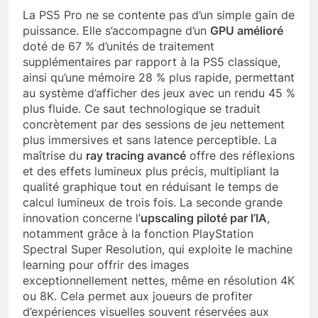
La PS5 Pro ne se contente pas d’un simple gain de
puissance. Elle s’accompagne d’un
GPU amélioré
doté de 67 % d’unités de traitement
supplémentaires par rapport à la PS5 classique,
ainsi qu’une mémoire 28 % plus rapide, permettant
au système d’afficher des jeux avec un rendu 45 %
plus fluide. Ce saut technologique se traduit
concrètement par des sessions de jeu nettement
plus immersives et sans latence perceptible. La
maîtrise du
ray tracing avancé
offre des réflexions
et des effets lumineux plus précis, multipliant la
qualité graphique tout en réduisant le temps de
calcul lumineux de trois fois. La seconde grande
innovation concerne l’
upscaling piloté par l’IA
,
notamment grâce à la fonction PlayStation
Spectral Super Resolution, qui exploite le machine
learning pour offrir des images
exceptionnellement nettes, même en résolution 4K
ou 8K. Cela permet aux joueurs de profiter
d’expériences visuelles souvent réservées aux