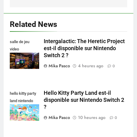
Related News
Intergalactic: The Heretic Project
salle de jeu
est-il disponible sur Nintendo
video
Switch 2 ?
collectionneur
Mika Pasco
4 heures ago
0
Hello Kitty Party Land est-il
hello kitty party
disponible sur Nintendo Switch 2
land nintendo
?
switch
Mika Pasco
10 heures ago
0