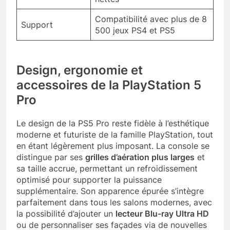
Compatibilité avec plus de 8
Support
500 jeux PS4 et PS5
Design, ergonomie et
accessoires de la PlayStation 5
Pro
Le design de la PS5 Pro reste fidèle à l’esthétique
moderne et futuriste de la famille PlayStation, tout
en étant légèrement plus imposant. La console se
distingue par ses
grilles d’aération plus larges
et
sa taille accrue, permettant un refroidissement
optimisé pour supporter la puissance
supplémentaire. Son apparence épurée s’intègre
parfaitement dans tous les salons modernes, avec
la possibilité d’ajouter un
lecteur Blu-ray Ultra HD
ou de personnaliser ses façades via de nouvelles