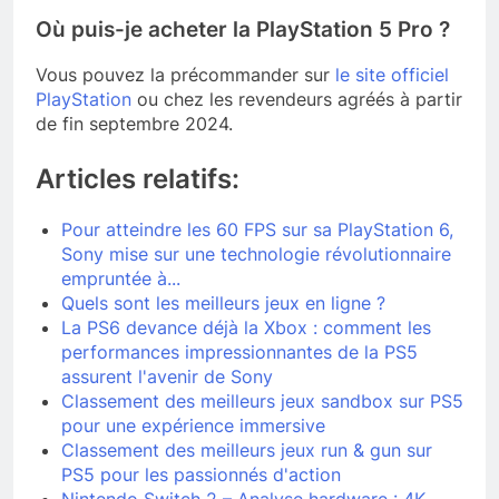
Où puis-je acheter la PlayStation 5 Pro ?
Vous pouvez la précommander sur
le site officiel
PlayStation
ou chez les revendeurs agréés à partir
de fin septembre 2024.
Articles relatifs:
Pour atteindre les 60 FPS sur sa PlayStation 6,
Sony mise sur une technologie révolutionnaire
empruntée à...
Quels sont les meilleurs jeux en ligne ?
La PS6 devance déjà la Xbox : comment les
performances impressionnantes de la PS5
assurent l'avenir de Sony
Classement des meilleurs jeux sandbox sur PS5
pour une expérience immersive
Classement des meilleurs jeux run & gun sur
PS5 pour les passionnés d'action