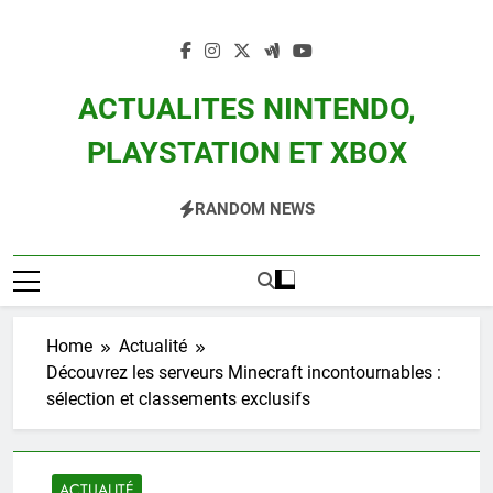
Skip
to
content
ACTUALITES NINTENDO,
PLAYSTATION ET XBOX
Actualité Des Consoles Nintendo Switch, 3DS, Wii U Et Des Jeux Vidéo Mario,
RANDOM NEWS
Zelda, Splatoon, Pokemon Entre Autres
Home
Actualité
Découvrez les serveurs Minecraft incontournables :
sélection et classements exclusifs
ACTUALITÉ