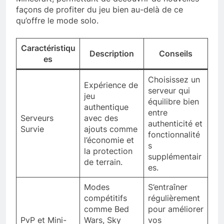
façons de profiter du jeu bien au-delà de ce
qu’offre le mode solo.
Caractéristiqu
Description
Conseils
es
Choisissez un
Expérience de
serveur qui
jeu
équilibre bien
authentique
entre
Serveurs
avec des
authenticité et
Survie
ajouts comme
fonctionnalité
l’économie et
s
la protection
supplémentair
de terrain.
es.
Modes
S’entraîner
compétitifs
régulièrement
comme Bed
pour améliorer
PvP et Mini-
Wars, Sky
vos