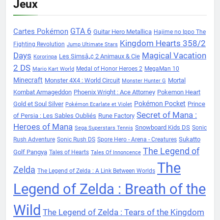
Jeux
Cartes Pokémon
GTA 6
Guitar Hero Metallica
Hajime no Ippo The
Kingdom Hearts 358/2
Fighting Revolution
Jump Ultimate Stars
Days
Magical Vacation
Les Simsâ„¢ 2 Animaux & Cie
Kororinpa
2 DS
Medal of Honor Heroes 2
MegaMan 10
Mario Kart World
Minecraft
Monster 4X4 : World Circuit
Mortal
Monster Hunter G
Kombat Armageddon
Phoenix Wright : Ace Attorney
Pokemon Heart
Pokémon Pocket
Gold et Soul Silver
Prince
Pokémon Ecarlate et Violet
Secret of Mana :
of Persia : Les Sables Oubliés
Rune Factory
Heroes of Mana
Snowboard Kids DS
Sonic
Sega Superstars Tennis
Sukatto
Rush Adventure
Sonic Rush DS
Spore Hero - Arena - Creatures
The Legend of
Golf Pangya
Tales of Hearts
Tales Of Innoncence
The
Zelda
The Legend of Zelda : A Link Between Worlds
Legend of Zelda : Breath of the
Wild
The Legend of Zelda : Tears of the Kingdom