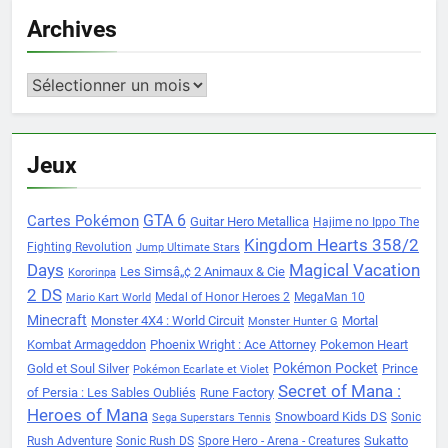
Archives
Archives
Jeux
Cartes Pokémon
GTA 6
Guitar Hero Metallica
Hajime no Ippo The
Kingdom Hearts 358/2
Fighting Revolution
Jump Ultimate Stars
Days
Magical Vacation
Les Simsâ„¢ 2 Animaux & Cie
Kororinpa
2 DS
Medal of Honor Heroes 2
MegaMan 10
Mario Kart World
Minecraft
Monster 4X4 : World Circuit
Mortal
Monster Hunter G
Kombat Armageddon
Phoenix Wright : Ace Attorney
Pokemon Heart
Pokémon Pocket
Gold et Soul Silver
Prince
Pokémon Ecarlate et Violet
Secret of Mana :
of Persia : Les Sables Oubliés
Rune Factory
Heroes of Mana
Snowboard Kids DS
Sonic
Sega Superstars Tennis
Sukatto
Rush Adventure
Sonic Rush DS
Spore Hero - Arena - Creatures