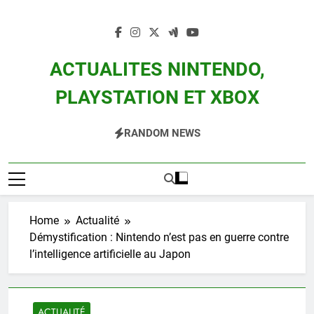
Skip
to
content
ACTUALITES NINTENDO,
PLAYSTATION ET XBOX
Actualité Des Consoles Nintendo Switch, 3DS, Wii U Et Des Jeux Vidéo Mario,
RANDOM NEWS
Zelda, Splatoon, Pokemon Entre Autres
Home
Actualité
Démystification : Nintendo n’est pas en guerre contre
l’intelligence artificielle au Japon
ACTUALITÉ