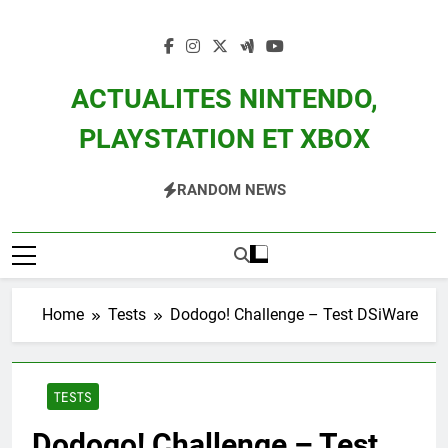
Skip
to
content
ACTUALITES NINTENDO,
PLAYSTATION ET XBOX
Actualité Des Consoles Nintendo Switch, 3DS, Wii U Et Des Jeux Vidéo Mario,
RANDOM NEWS
Zelda, Splatoon, Pokemon Entre Autres
Home
Tests
Dodogo! Challenge – Test DSiWare
TESTS
Dodogo! Challenge – Test