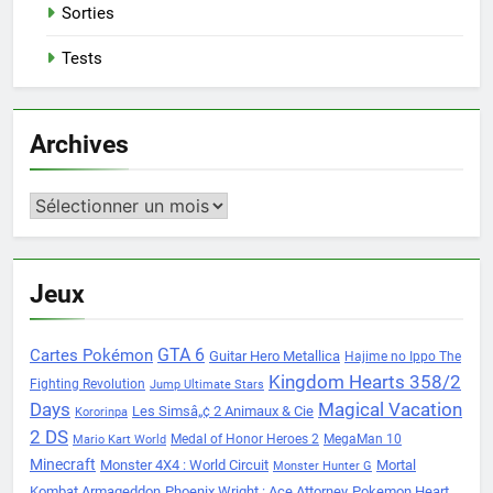
Sorties
Tests
Archives
Archives
Jeux
Cartes Pokémon
GTA 6
Guitar Hero Metallica
Hajime no Ippo The
Kingdom Hearts 358/2
Fighting Revolution
Jump Ultimate Stars
Days
Magical Vacation
Les Simsâ„¢ 2 Animaux & Cie
Kororinpa
2 DS
Medal of Honor Heroes 2
MegaMan 10
Mario Kart World
Minecraft
Monster 4X4 : World Circuit
Mortal
Monster Hunter G
Kombat Armageddon
Phoenix Wright : Ace Attorney
Pokemon Heart