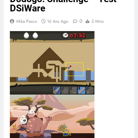
DSiWare
0
Mika Pasco
16 Ans Ago
2 Mins