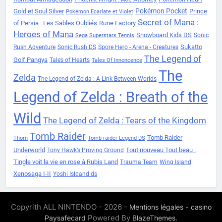
Pokémon Pocket
Gold et Soul Silver
Prince
Pokémon Ecarlate et Violet
Secret of Mana :
of Persia : Les Sables Oubliés
Rune Factory
Heroes of Mana
Snowboard Kids DS
Sonic
Sega Superstars Tennis
Sukatto
Rush Adventure
Sonic Rush DS
Spore Hero - Arena - Creatures
The Legend of
Golf Pangya
Tales of Hearts
Tales Of Innoncence
The
Zelda
The Legend of Zelda : A Link Between Worlds
Legend of Zelda : Breath of the
Wild
The Legend of Zelda : Tears of the Kingdom
Tomb Raider
Tomb Raider
Thorn
Tomb raider Legend DS
Underworld
Tout nouveau Tout beau :
Tony Hawk’s Proving Ground
Tingle voit la vie en rose à Rubis Land
Trauma Team
Wing Island
Xenosaga I-II
Yoshi Isldand ds
Copyrith ALL NINTENDO - 2026 -
-
Mentions légales
casino
Powered By
.
Paysafecard
BlazeThemes