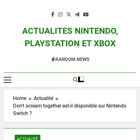
Skip
to
content
ACTUALITES NINTENDO,
PLAYSTATION ET XBOX
Actualité Des Consoles Nintendo Switch, 3DS, Wii U Et Des Jeux Vidéo Mario,
RANDOM NEWS
Zelda, Splatoon, Pokemon Entre Autres
Home
Actualité
Don’t scream together est-il disponible sur Nintendo
Switch ?
ACTUALITÉ