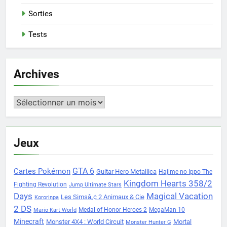
Sorties
Tests
Archives
Archives
Jeux
Cartes Pokémon
GTA 6
Guitar Hero Metallica
Hajime no Ippo The
Kingdom Hearts 358/2
Fighting Revolution
Jump Ultimate Stars
Days
Magical Vacation
Les Simsâ„¢ 2 Animaux & Cie
Kororinpa
2 DS
Medal of Honor Heroes 2
MegaMan 10
Mario Kart World
Minecraft
Monster 4X4 : World Circuit
Mortal
Monster Hunter G