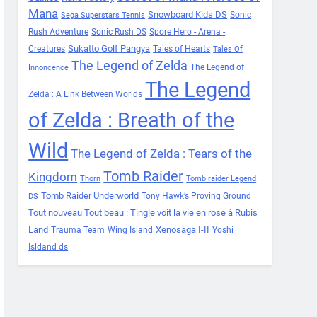
Mana
Snowboard Kids DS
Sonic
Sega Superstars Tennis
Rush Adventure
Sonic Rush DS
Spore Hero - Arena -
Sukatto Golf Pangya
Creatures
Tales of Hearts
Tales Of
The Legend of Zelda
The Legend of
Innoncence
The Legend
Zelda : A Link Between Worlds
of Zelda : Breath of the
Wild
The Legend of Zelda : Tears of the
Tomb Raider
Kingdom
Thorn
Tomb raider Legend
Tomb Raider Underworld
Tony Hawk’s Proving Ground
DS
Tout nouveau Tout beau : Tingle voit la vie en rose à Rubis
Land
Xenosaga I-II
Trauma Team
Wing Island
Yoshi
Isldand ds