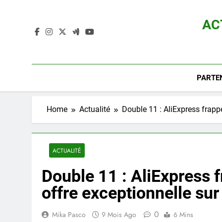
Skip
to
AC
content
Actualité D
PARTE
Home
Actualité
Double 11 : AliExpress frappe
ACTUALITÉ
Double 11 : AliExpress f
offre exceptionnelle sur
0
Mika Pasco
9 Mois Ago
6 Mins