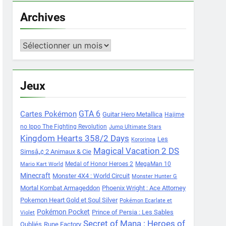
Archives
Archives
Jeux
Cartes Pokémon
GTA 6
Guitar Hero Metallica
Hajime
no Ippo The Fighting Revolution
Jump Ultimate Stars
Kingdom Hearts 358/2 Days
Les
Kororinpa
Magical Vacation 2 DS
Simsâ„¢ 2 Animaux & Cie
Medal of Honor Heroes 2
MegaMan 10
Mario Kart World
Minecraft
Monster 4X4 : World Circuit
Monster Hunter G
Mortal Kombat Armageddon
Phoenix Wright : Ace Attorney
Pokemon Heart Gold et Soul Silver
Pokémon Ecarlate et
Pokémon Pocket
Prince of Persia : Les Sables
Violet
Secret of Mana : Heroes of
Oubliés
Rune Factory