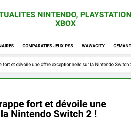
TUALITES NINTENDO, PLAYSTATION
XBOX
es Consoles Nintendo Switch, 3DS, Wii U Et Des Jeux Vidéo Mario, Zelda, Splatoon,
NAIRES
COMPARATIFS JEUX PS5
WAWACITY
CEMANTI
 fort et dévoile une offre exceptionnelle sur la Nintendo Switch 
rappe fort et dévoile une
 la Nintendo Switch 2 !