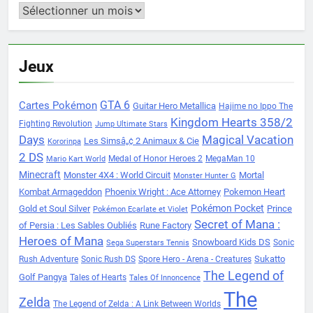
Archives
Jeux
Cartes Pokémon
GTA 6
Guitar Hero Metallica
Hajime no Ippo The
Kingdom Hearts 358/2
Fighting Revolution
Jump Ultimate Stars
Days
Magical Vacation
Les Simsâ„¢ 2 Animaux & Cie
Kororinpa
2 DS
Medal of Honor Heroes 2
MegaMan 10
Mario Kart World
Minecraft
Monster 4X4 : World Circuit
Mortal
Monster Hunter G
Kombat Armageddon
Phoenix Wright : Ace Attorney
Pokemon Heart
Pokémon Pocket
Gold et Soul Silver
Prince
Pokémon Ecarlate et Violet
Secret of Mana :
of Persia : Les Sables Oubliés
Rune Factory
Heroes of Mana
Snowboard Kids DS
Sonic
Sega Superstars Tennis
Sukatto
Rush Adventure
Sonic Rush DS
Spore Hero - Arena - Creatures
The Legend of
Golf Pangya
Tales of Hearts
Tales Of Innoncence
The
Zelda
The Legend of Zelda : A Link Between Worlds