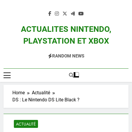
Skip
to
content
ACTUALITES NINTENDO,
PLAYSTATION ET XBOX
Actualité Des Consoles Nintendo Switch, 3DS, Wii U Et Des Jeux Vidéo Mario,
RANDOM NEWS
Zelda, Splatoon, Pokemon Entre Autres
Home
Actualité
DS : Le Nintendo DS Lite Black ?
ACTUALITÉ