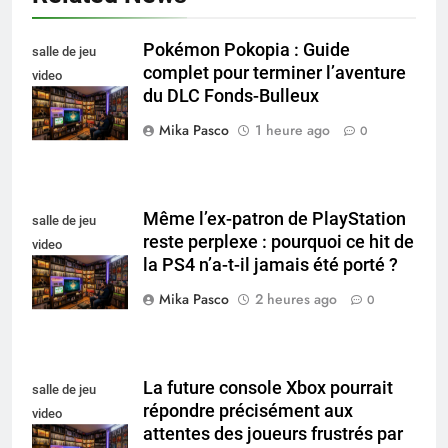
Pokémon Pokopia : Guide
salle de jeu
complet pour terminer l’aventure
video
du DLC Fonds-Bulleux
collectionneur
Mika Pasco
1 heure ago
0
Même l’ex-patron de PlayStation
salle de jeu
reste perplexe : pourquoi ce hit de
video
la PS4 n’a-t-il jamais été porté ?
collectionneur
Mika Pasco
2 heures ago
0
La future console Xbox pourrait
salle de jeu
répondre précisément aux
video
attentes des joueurs frustrés par
collectionneur