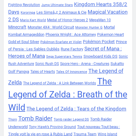
Kingdom Hearts 358/2
Fighting Revolution
Jump Ultimate Stars
Days
Magical Vacation
Les Simsâ„¢ 2 Animaux & Cie
Kororinpa
2 DS
Medal of Honor Heroes 2
MegaMan 10
Mario Kart World
Minecraft
Monster 4X4 : World Circuit
Mortal
Monster Hunter G
Kombat Armageddon
Phoenix Wright : Ace Attorney
Pokemon Heart
Pokémon Pocket
Gold et Soul Silver
Prince
Pokémon Ecarlate et Violet
Secret of Mana :
of Persia : Les Sables Oubliés
Rune Factory
Heroes of Mana
Snowboard Kids DS
Sonic
Sega Superstars Tennis
Sukatto
Rush Adventure
Sonic Rush DS
Spore Hero - Arena - Creatures
The Legend of
Golf Pangya
Tales of Hearts
Tales Of Innoncence
The
Zelda
The Legend of Zelda : A Link Between Worlds
Legend of Zelda : Breath of the
Wild
The Legend of Zelda : Tears of the Kingdom
Tomb Raider
Tomb Raider
Thorn
Tomb raider Legend DS
Underworld
Tout nouveau Tout beau :
Tony Hawk’s Proving Ground
Tingle voit la vie en rose à Rubis Land
Trauma Team
Wing Island