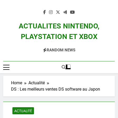
Skip
to
content
ACTUALITES NINTENDO,
PLAYSTATION ET XBOX
Actualité Des Consoles Nintendo Switch, 3DS, Wii U Et Des Jeux Vidéo Mario,
RANDOM NEWS
Zelda, Splatoon, Pokemon Entre Autres
Home
Actualité
DS : Les meilleurs ventes DS software au Japon
ACTUALITÉ