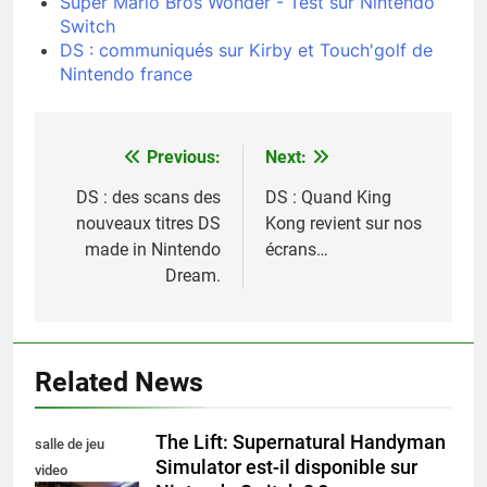
Super Mario Bros Wonder - Test sur Nintendo
Switch
DS : communiqués sur Kirby et Touch'golf de
Nintendo france
Previous:
Next:
Navigation
de
DS : des scans des
DS : Quand King
nouveaux titres DS
Kong revient sur nos
l’article
made in Nintendo
écrans…
Dream.
Related News
The Lift: Supernatural Handyman
salle de jeu
Simulator est-il disponible sur
video