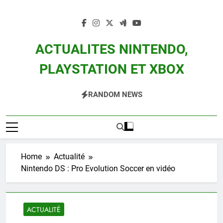
Skip
to
content
ACTUALITES NINTENDO,
PLAYSTATION ET XBOX
Actualité Des Consoles Nintendo Switch, 3DS, Wii U Et Des Jeux Vidéo Mario,
RANDOM NEWS
Zelda, Splatoon, Pokemon Entre Autres
Home
Actualité
Nintendo DS : Pro Evolution Soccer en vidéo
ACTUALITÉ