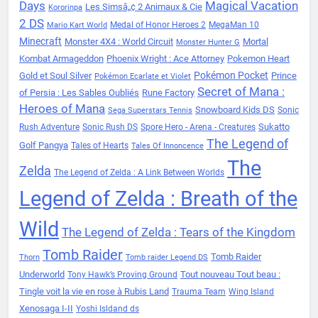
Days
Magical Vacation
Les Simsâ„¢ 2 Animaux & Cie
Kororinpa
2 DS
Medal of Honor Heroes 2
MegaMan 10
Mario Kart World
Minecraft
Monster 4X4 : World Circuit
Mortal
Monster Hunter G
Kombat Armageddon
Phoenix Wright : Ace Attorney
Pokemon Heart
Pokémon Pocket
Gold et Soul Silver
Prince
Pokémon Ecarlate et Violet
Secret of Mana :
of Persia : Les Sables Oubliés
Rune Factory
Heroes of Mana
Snowboard Kids DS
Sonic
Sega Superstars Tennis
Sukatto
Rush Adventure
Sonic Rush DS
Spore Hero - Arena - Creatures
The Legend of
Golf Pangya
Tales of Hearts
Tales Of Innoncence
The
Zelda
The Legend of Zelda : A Link Between Worlds
Legend of Zelda : Breath of the
Wild
The Legend of Zelda : Tears of the Kingdom
Tomb Raider
Tomb Raider
Thorn
Tomb raider Legend DS
Underworld
Tout nouveau Tout beau :
Tony Hawk’s Proving Ground
Tingle voit la vie en rose à Rubis Land
Trauma Team
Wing Island
Xenosaga I-II
Yoshi Isldand ds