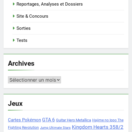
Reportages, Analyses et Dossiers
Site & Concours
Sorties
Tests
Archives
Archives
Jeux
Cartes Pokémon
GTA 6
Guitar Hero Metallica
Hajime no Ippo The
Kingdom Hearts 358/2
Fighting Revolution
Jump Ultimate Stars