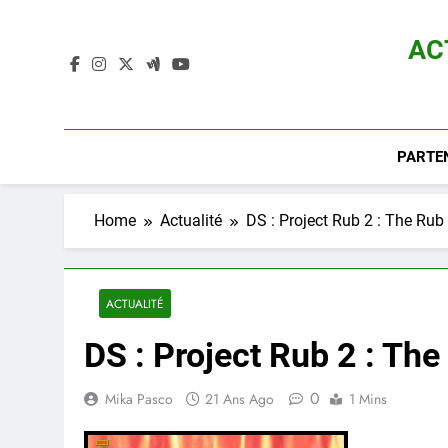
Skip
to
AC
content
Actualité D
PARTE
Home
Actualité
DS : Project Rub 2 : The Rub
ACTUALITÉ
DS : Project Rub 2 : Th
0
Mika Pasco
21 Ans Ago
1 Mins