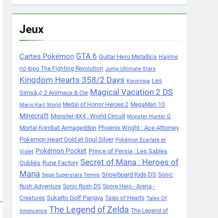
Jeux
Cartes Pokémon
GTA 6
Guitar Hero Metallica
Hajime
no Ippo The Fighting Revolution
Jump Ultimate Stars
Kingdom Hearts 358/2 Days
Les
Kororinpa
Magical Vacation 2 DS
Simsâ„¢ 2 Animaux & Cie
Medal of Honor Heroes 2
MegaMan 10
Mario Kart World
Minecraft
Monster 4X4 : World Circuit
Monster Hunter G
Mortal Kombat Armageddon
Phoenix Wright : Ace Attorney
Pokemon Heart Gold et Soul Silver
Pokémon Ecarlate et
Pokémon Pocket
Prince of Persia : Les Sables
Violet
Secret of Mana : Heroes of
Oubliés
Rune Factory
Mana
Snowboard Kids DS
Sonic
Sega Superstars Tennis
Rush Adventure
Sonic Rush DS
Spore Hero - Arena -
Sukatto Golf Pangya
Creatures
Tales of Hearts
Tales Of
The Legend of Zelda
The Legend of
Innoncence