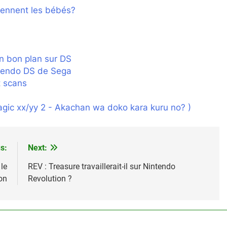
iennent les bébés?
n bon plan sur DS
ntendo DS de Sega
t scans
agic xx/yy 2 - Akachan wa doko kara kuru no? )
s:
Next:
le
REV : Treasure travaillerait-il sur Nintendo
on
Revolution ?