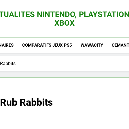
TUALITES NINTENDO, PLAYSTATION
XBOX
es Consoles Nintendo Switch, 3DS, Wii U Et Des Jeux Vidéo Mario, Zelda, Splatoon,
NAIRES
COMPARATIFS JEUX PS5
WAWACITY
CEMANTI
 Rabbits
e Rub Rabbits