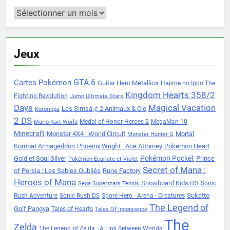
Archives
Jeux
Cartes Pokémon
GTA 6
Guitar Hero Metallica
Hajime no Ippo The
Kingdom Hearts 358/2
Fighting Revolution
Jump Ultimate Stars
Days
Magical Vacation
Les Simsâ„¢ 2 Animaux & Cie
Kororinpa
2 DS
Medal of Honor Heroes 2
MegaMan 10
Mario Kart World
Minecraft
Monster 4X4 : World Circuit
Mortal
Monster Hunter G
Kombat Armageddon
Phoenix Wright : Ace Attorney
Pokemon Heart
Pokémon Pocket
Gold et Soul Silver
Prince
Pokémon Ecarlate et Violet
Secret of Mana :
of Persia : Les Sables Oubliés
Rune Factory
Heroes of Mana
Snowboard Kids DS
Sonic
Sega Superstars Tennis
Sukatto
Rush Adventure
Sonic Rush DS
Spore Hero - Arena - Creatures
The Legend of
Golf Pangya
Tales of Hearts
Tales Of Innoncence
The
Zelda
The Legend of Zelda : A Link Between Worlds