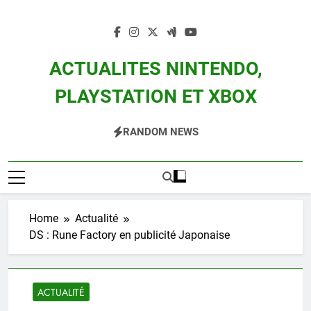
Skip
to
content
ACTUALITES NINTENDO,
PLAYSTATION ET XBOX
Actualité Des Consoles Nintendo Switch, 3DS, Wii U Et Des Jeux Vidéo Mario,
RANDOM NEWS
Zelda, Splatoon, Pokemon Entre Autres
Home
Actualité
DS : Rune Factory en publicité Japonaise
ACTUALITÉ