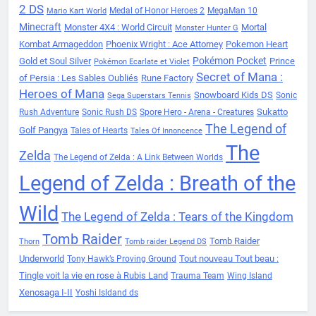
2 DS
Medal of Honor Heroes 2
MegaMan 10
Mario Kart World
Minecraft
Monster 4X4 : World Circuit
Mortal
Monster Hunter G
Kombat Armageddon
Phoenix Wright : Ace Attorney
Pokemon Heart
Pokémon Pocket
Gold et Soul Silver
Prince
Pokémon Ecarlate et Violet
Secret of Mana :
of Persia : Les Sables Oubliés
Rune Factory
Heroes of Mana
Snowboard Kids DS
Sonic
Sega Superstars Tennis
Sukatto
Rush Adventure
Sonic Rush DS
Spore Hero - Arena - Creatures
The Legend of
Golf Pangya
Tales of Hearts
Tales Of Innoncence
The
Zelda
The Legend of Zelda : A Link Between Worlds
Legend of Zelda : Breath of the
Wild
The Legend of Zelda : Tears of the Kingdom
Tomb Raider
Tomb Raider
Thorn
Tomb raider Legend DS
Underworld
Tout nouveau Tout beau :
Tony Hawk’s Proving Ground
Tingle voit la vie en rose à Rubis Land
Trauma Team
Wing Island
Xenosaga I-II
Yoshi Isldand ds