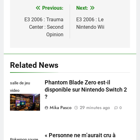
Previous:
Next:
Navigation
de
E3 2006 : Trauma
E3 2006 : Le
Center : Second
Nintendo Wii
l’article
Opinion
Related News
Phantom Blade Zero est-il
salle de jeu
disponible sur Nintendo Switch 2
video
?
collectionneur
Mika Pasco
29 minutes ago
0
« Personne ne m’aurait cru à
Pokemon rouge