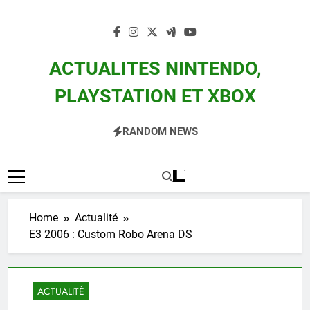
Skip
to
content
ACTUALITES NINTENDO,
PLAYSTATION ET XBOX
Actualité Des Consoles Nintendo Switch, 3DS, Wii U Et Des Jeux Vidéo Mario,
RANDOM NEWS
Zelda, Splatoon, Pokemon Entre Autres
Home
Actualité
E3 2006 : Custom Robo Arena DS
ACTUALITÉ