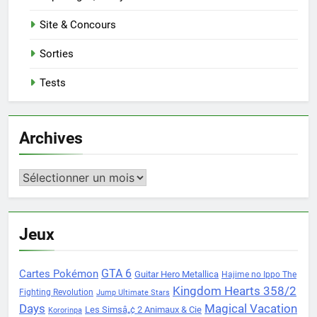
Site & Concours
Sorties
Tests
Archives
Archives
Jeux
Cartes Pokémon
GTA 6
Guitar Hero Metallica
Hajime no Ippo The
Kingdom Hearts 358/2
Fighting Revolution
Jump Ultimate Stars
Days
Magical Vacation
Les Simsâ„¢ 2 Animaux & Cie
Kororinpa