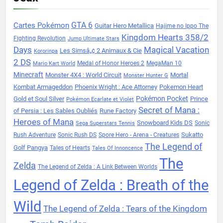
Cartes Pokémon
GTA 6
Guitar Hero Metallica
Hajime no Ippo The
Kingdom Hearts 358/2
Fighting Revolution
Jump Ultimate Stars
Days
Magical Vacation
Les Simsâ„¢ 2 Animaux & Cie
Kororinpa
2 DS
Medal of Honor Heroes 2
MegaMan 10
Mario Kart World
Minecraft
Monster 4X4 : World Circuit
Mortal
Monster Hunter G
Kombat Armageddon
Phoenix Wright : Ace Attorney
Pokemon Heart
Pokémon Pocket
Gold et Soul Silver
Prince
Pokémon Ecarlate et Violet
Secret of Mana :
of Persia : Les Sables Oubliés
Rune Factory
Heroes of Mana
Snowboard Kids DS
Sonic
Sega Superstars Tennis
Sukatto
Rush Adventure
Sonic Rush DS
Spore Hero - Arena - Creatures
The Legend of
Golf Pangya
Tales of Hearts
Tales Of Innoncence
The
Zelda
The Legend of Zelda : A Link Between Worlds
Legend of Zelda : Breath of the
Wild
The Legend of Zelda : Tears of the Kingdom