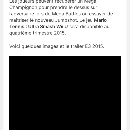
Les joueurs peuvent récupérer un Méga
Champignon pour prendre le dessus sur
l’adversaire lors de Mega Battles ou essayer de
maîtriser le nouveau Jumpshot. Le jeu
Mario
Tennis : Ultra Smash Wii U
sera disponible au
quatrième trimestre 2015.
Voici quelques images et le trailer E3 2015.