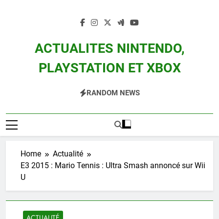
Skip
to
content
ACTUALITES NINTENDO,
PLAYSTATION ET XBOX
Actualité Des Consoles Nintendo Switch, 3DS, Wii U Et Des Jeux Vidéo Mario,
RANDOM NEWS
Zelda, Splatoon, Pokemon Entre Autres
Home
Actualité
E3 2015 : Mario Tennis : Ultra Smash annoncé sur Wii
U
ACTUALITÉ