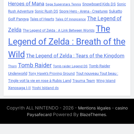
Heroes of Mana
Snowboard Kids DS
Sonic
Sega Superstars Tennis
Sukatto
Rush Adventure
Sonic Rush DS
Spore Hero - Arena - Creatures
The Legend of
Golf Pangya
Tales of Hearts
Tales Of Innoncence
The
Zelda
The Legend of Zelda : A Link Between Worlds
Legend of Zelda : Breath of the
Wild
The Legend of Zelda : Tears of the Kingdom
Tomb Raider
Tomb Raider
Thorn
Tomb raider Legend DS
Underworld
Tout nouveau Tout beau :
Tony Hawk’s Proving Ground
Tingle voit la vie en rose à Rubis Land
Trauma Team
Wing Island
Xenosaga I-II
Yoshi Isldand ds
Copyrith ALL NINTENDO - 2026 -
-
Mentions légales
casino
Powered By
.
Paysafecard
BlazeThemes