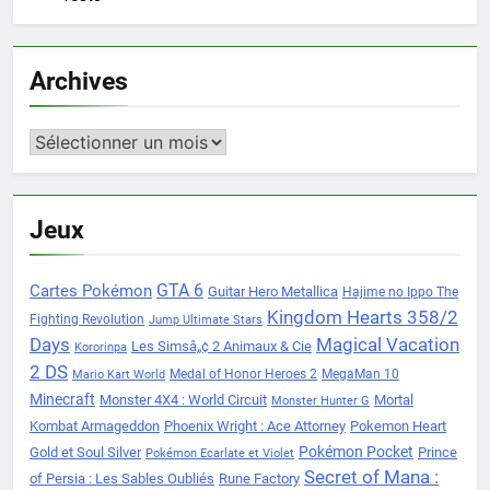
Archives
Archives
Jeux
Cartes Pokémon
GTA 6
Guitar Hero Metallica
Hajime no Ippo The
Kingdom Hearts 358/2
Fighting Revolution
Jump Ultimate Stars
Days
Magical Vacation
Les Simsâ„¢ 2 Animaux & Cie
Kororinpa
2 DS
Medal of Honor Heroes 2
MegaMan 10
Mario Kart World
Minecraft
Monster 4X4 : World Circuit
Mortal
Monster Hunter G
Kombat Armageddon
Phoenix Wright : Ace Attorney
Pokemon Heart
Pokémon Pocket
Gold et Soul Silver
Prince
Pokémon Ecarlate et Violet
Secret of Mana :
of Persia : Les Sables Oubliés
Rune Factory