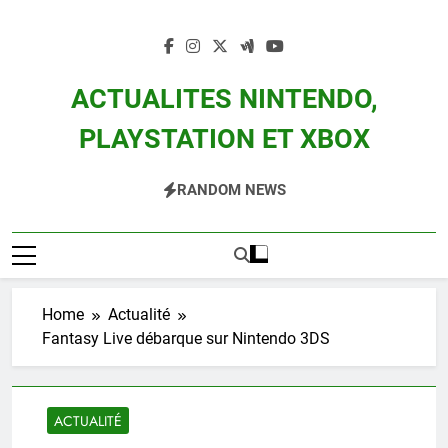
Skip
to
content
ACTUALITES NINTENDO,
PLAYSTATION ET XBOX
Actualité Des Consoles Nintendo Switch, 3DS, Wii U Et Des Jeux Vidéo Mario,
RANDOM NEWS
Zelda, Splatoon, Pokemon Entre Autres
Home
Actualité
Fantasy Live débarque sur Nintendo 3DS
ACTUALITÉ