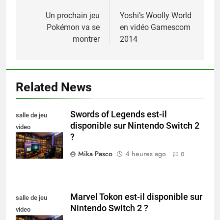
de
Un prochain jeu
Yoshi’s Woolly World
Pokémon va se
en vidéo Gamescom
l’article
montrer
2014
Related News
Swords of Legends est-il
salle de jeu
disponible sur Nintendo Switch 2
video
?
collectionneur
Mika Pasco
4 heures ago
0
Marvel Tokon est-il disponible sur
salle de jeu
Nintendo Switch 2 ?
video