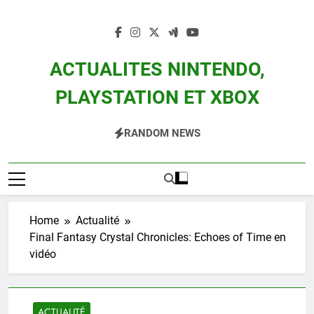
Skip
to
content
ACTUALITES NINTENDO,
PLAYSTATION ET XBOX
Actualité Des Consoles Nintendo Switch, 3DS, Wii U Et Des Jeux Vidéo Mario,
RANDOM NEWS
Zelda, Splatoon, Pokemon Entre Autres
Home
Actualité
Final Fantasy Crystal Chronicles: Echoes of Time en
vidéo
ACTUALITÉ