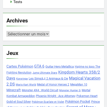
Tests
Archives
Archives
Jeux
Cartes Pokémon
GTA 6
Guitar Hero Metallica
Hajime no Ippo The
Kingdom Hearts 358/2
Fighting Revolution
Jump Ultimate Stars
Days
Magical Vacation
Les Simsâ„¢ 2 Animaux & Cie
Kororinpa
2 DS
Medal of Honor Heroes 2
MegaMan 10
Mario Kart World
Minecraft
Monster 4X4 : World Circuit
Mortal
Monster Hunter G
Kombat Armageddon
Phoenix Wright : Ace Attorney
Pokemon Heart
Pokémon Pocket
Gold et Soul Silver
Prince
Pokémon Ecarlate et Violet