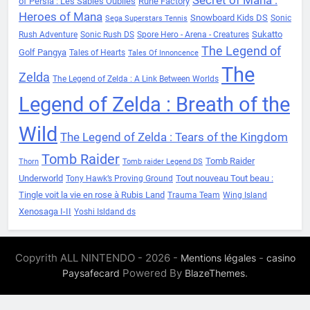
Secret of Mana :
of Persia : Les Sables Oubliés
Rune Factory
Heroes of Mana
Snowboard Kids DS
Sonic
Sega Superstars Tennis
Sukatto
Rush Adventure
Sonic Rush DS
Spore Hero - Arena - Creatures
The Legend of
Golf Pangya
Tales of Hearts
Tales Of Innoncence
The
Zelda
The Legend of Zelda : A Link Between Worlds
Legend of Zelda : Breath of the
Wild
The Legend of Zelda : Tears of the Kingdom
Tomb Raider
Tomb Raider
Thorn
Tomb raider Legend DS
Underworld
Tout nouveau Tout beau :
Tony Hawk’s Proving Ground
Tingle voit la vie en rose à Rubis Land
Trauma Team
Wing Island
Xenosaga I-II
Yoshi Isldand ds
Copyrith ALL NINTENDO - 2026 -
-
Mentions légales
casino
Powered By
.
Paysafecard
BlazeThemes