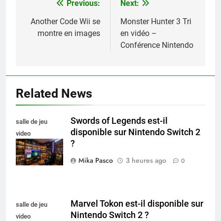
Previous:
Next:
Navigation
de
Another Code Wii se
Monster Hunter 3 Tri
montre en images
en vidéo –
l’article
Conférence Nintendo
Related News
Swords of Legends est-il
salle de jeu
disponible sur Nintendo Switch 2
video
?
collectionneur
Mika Pasco
3 heures ago
0
Marvel Tokon est-il disponible sur
salle de jeu
Nintendo Switch 2 ?
video