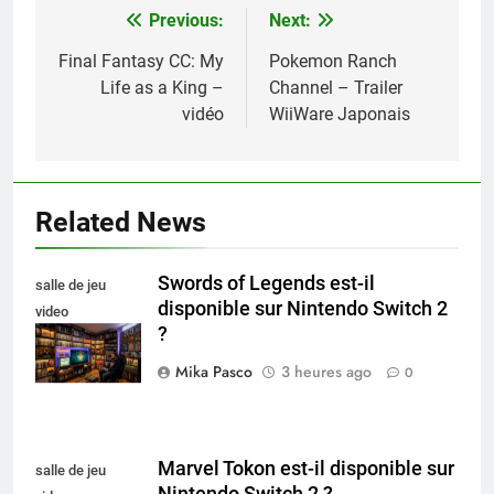
Previous:
Next:
Navigation
de
Final Fantasy CC: My
Pokemon Ranch
Life as a King –
Channel – Trailer
l’article
vidéo
WiiWare Japonais
Related News
Swords of Legends est-il
salle de jeu
disponible sur Nintendo Switch 2
video
?
collectionneur
Mika Pasco
3 heures ago
0
Marvel Tokon est-il disponible sur
salle de jeu