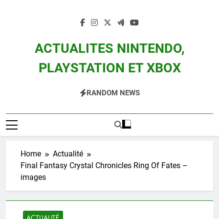
Skip
to
content
ACTUALITES NINTENDO,
PLAYSTATION ET XBOX
Actualité Des Consoles Nintendo Switch, 3DS, Wii U Et Des Jeux Vidéo Mario,
RANDOM NEWS
Zelda, Splatoon, Pokemon Entre Autres
Home
Actualité
Final Fantasy Crystal Chronicles Ring Of Fates –
images
ACTUALITÉ