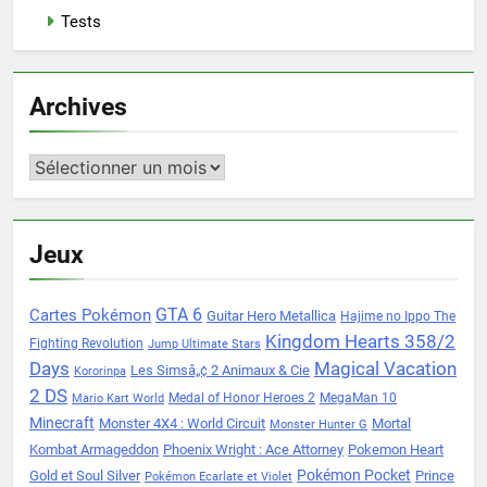
Tests
Archives
Archives
Jeux
Cartes Pokémon
GTA 6
Guitar Hero Metallica
Hajime no Ippo The
Kingdom Hearts 358/2
Fighting Revolution
Jump Ultimate Stars
Days
Magical Vacation
Les Simsâ„¢ 2 Animaux & Cie
Kororinpa
2 DS
Medal of Honor Heroes 2
MegaMan 10
Mario Kart World
Minecraft
Monster 4X4 : World Circuit
Mortal
Monster Hunter G
Kombat Armageddon
Phoenix Wright : Ace Attorney
Pokemon Heart
Pokémon Pocket
Gold et Soul Silver
Prince
Pokémon Ecarlate et Violet