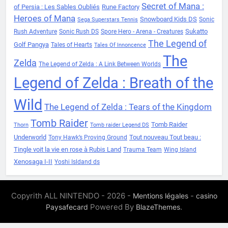
Secret of Mana :
of Persia : Les Sables Oubliés
Rune Factory
Heroes of Mana
Snowboard Kids DS
Sonic
Sega Superstars Tennis
Sukatto
Rush Adventure
Sonic Rush DS
Spore Hero - Arena - Creatures
The Legend of
Golf Pangya
Tales of Hearts
Tales Of Innoncence
The
Zelda
The Legend of Zelda : A Link Between Worlds
Legend of Zelda : Breath of the
Wild
The Legend of Zelda : Tears of the Kingdom
Tomb Raider
Tomb Raider
Thorn
Tomb raider Legend DS
Underworld
Tout nouveau Tout beau :
Tony Hawk’s Proving Ground
Tingle voit la vie en rose à Rubis Land
Trauma Team
Wing Island
Xenosaga I-II
Yoshi Isldand ds
Copyrith ALL NINTENDO - 2026 -
-
Mentions légales
casino
Powered By
.
Paysafecard
BlazeThemes