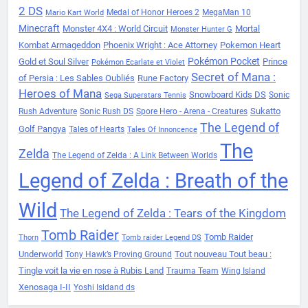
2 DS
Medal of Honor Heroes 2
MegaMan 10
Mario Kart World
Minecraft
Monster 4X4 : World Circuit
Mortal
Monster Hunter G
Kombat Armageddon
Phoenix Wright : Ace Attorney
Pokemon Heart
Pokémon Pocket
Gold et Soul Silver
Prince
Pokémon Ecarlate et Violet
Secret of Mana :
of Persia : Les Sables Oubliés
Rune Factory
Heroes of Mana
Snowboard Kids DS
Sonic
Sega Superstars Tennis
Sukatto
Rush Adventure
Sonic Rush DS
Spore Hero - Arena - Creatures
The Legend of
Golf Pangya
Tales of Hearts
Tales Of Innoncence
The
Zelda
The Legend of Zelda : A Link Between Worlds
Legend of Zelda : Breath of the
Wild
The Legend of Zelda : Tears of the Kingdom
Tomb Raider
Tomb Raider
Thorn
Tomb raider Legend DS
Underworld
Tout nouveau Tout beau :
Tony Hawk’s Proving Ground
Tingle voit la vie en rose à Rubis Land
Trauma Team
Wing Island
Xenosaga I-II
Yoshi Isldand ds