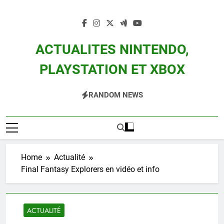
Skip
to
content
ACTUALITES NINTENDO,
PLAYSTATION ET XBOX
Actualité Des Consoles Nintendo Switch, 3DS, Wii U Et Des Jeux Vidéo Mario,
RANDOM NEWS
Zelda, Splatoon, Pokemon Entre Autres
Home
Actualité
Final Fantasy Explorers en vidéo et info
ACTUALITÉ