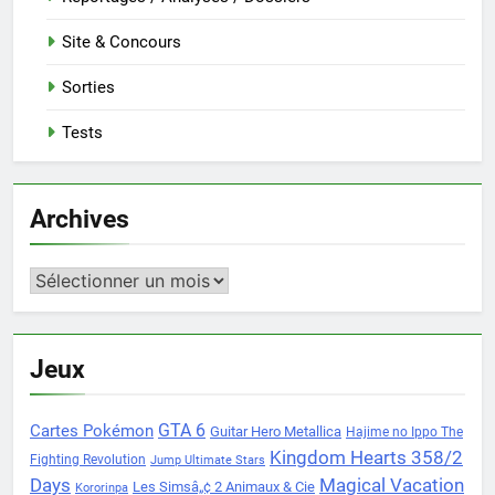
Site & Concours
Sorties
Tests
Archives
Archives
Jeux
Cartes Pokémon
GTA 6
Guitar Hero Metallica
Hajime no Ippo The
Kingdom Hearts 358/2
Fighting Revolution
Jump Ultimate Stars
Days
Magical Vacation
Les Simsâ„¢ 2 Animaux & Cie
Kororinpa