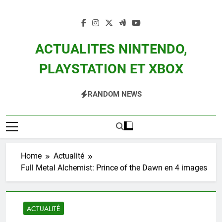
Skip
to
content
ACTUALITES NINTENDO,
PLAYSTATION ET XBOX
Actualité Des Consoles Nintendo Switch, 3DS, Wii U Et Des Jeux Vidéo Mario,
RANDOM NEWS
Zelda, Splatoon, Pokemon Entre Autres
Home
Actualité
Full Metal Alchemist: Prince of the Dawn en 4 images
ACTUALITÉ