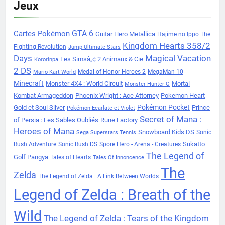
Jeux
Cartes Pokémon
GTA 6
Guitar Hero Metallica
Hajime no Ippo The
Kingdom Hearts 358/2
Fighting Revolution
Jump Ultimate Stars
Days
Magical Vacation
Les Simsâ„¢ 2 Animaux & Cie
Kororinpa
2 DS
Medal of Honor Heroes 2
MegaMan 10
Mario Kart World
Minecraft
Monster 4X4 : World Circuit
Mortal
Monster Hunter G
Kombat Armageddon
Phoenix Wright : Ace Attorney
Pokemon Heart
Pokémon Pocket
Gold et Soul Silver
Prince
Pokémon Ecarlate et Violet
Secret of Mana :
of Persia : Les Sables Oubliés
Rune Factory
Heroes of Mana
Snowboard Kids DS
Sonic
Sega Superstars Tennis
Sukatto
Rush Adventure
Sonic Rush DS
Spore Hero - Arena - Creatures
The Legend of
Golf Pangya
Tales of Hearts
Tales Of Innoncence
The
Zelda
The Legend of Zelda : A Link Between Worlds
Legend of Zelda : Breath of the
Wild
The Legend of Zelda : Tears of the Kingdom