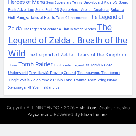
Heroes of Mana
Snowboard Kids DS
Sonic
Sega Superstars Tennis
Sukatto
Rush Adventure
Sonic Rush DS
Spore Hero - Arena - Creatures
The Legend of
Golf Pangya
Tales of Hearts
Tales Of Innoncence
The
Zelda
The Legend of Zelda : A Link Between Worlds
Legend of Zelda : Breath of the
Wild
The Legend of Zelda : Tears of the Kingdom
Tomb Raider
Tomb Raider
Thorn
Tomb raider Legend DS
Underworld
Tout nouveau Tout beau :
Tony Hawk’s Proving Ground
Tingle voit la vie en rose à Rubis Land
Trauma Team
Wing Island
Xenosaga I-II
Yoshi Isldand ds
Copyrith ALL NINTENDO - 2026 -
-
Mentions légales
casino
Powered By
.
Paysafecard
BlazeThemes