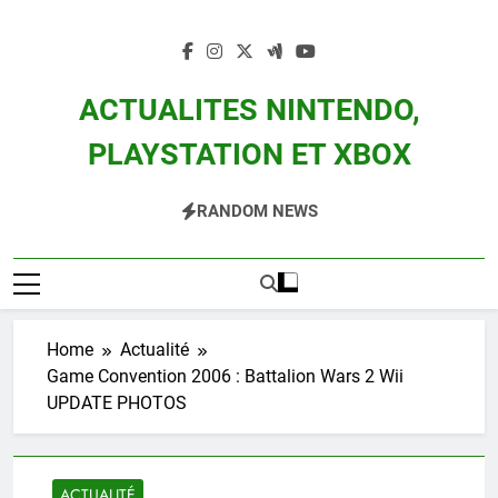
Skip
to
content
ACTUALITES NINTENDO,
PLAYSTATION ET XBOX
Actualité Des Consoles Nintendo Switch, 3DS, Wii U Et Des Jeux Vidéo Mario,
RANDOM NEWS
Zelda, Splatoon, Pokemon Entre Autres
Home
Actualité
Game Convention 2006 : Battalion Wars 2 Wii
UPDATE PHOTOS
ACTUALITÉ