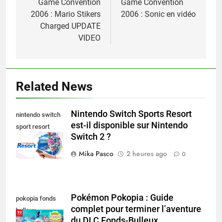
de
Game Convention
Game Convention
2006 : Mario Stikers
2006 : Sonic en vidéo
l’article
Charged UPDATE
VIDEO
Related News
Nintendo Switch Sports Resort
nintendo switch
est-il disponible sur Nintendo
sport resort
Switch 2 ?
nintendo switch
Mika Pasco
2 heures ago
0
Pokémon Pokopia : Guide
pokopia fonds
complet pour terminer l’aventure
bulleux
du DLC Fonds-Bulleux