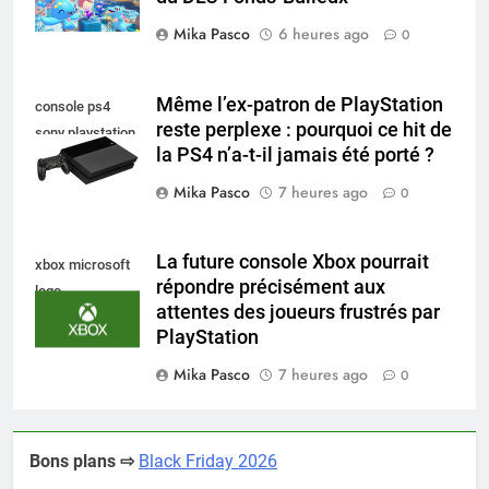
Mika Pasco
6 heures ago
0
Même l’ex-patron de PlayStation
console ps4
reste perplexe : pourquoi ce hit de
sony playstation
la PS4 n’a-t-il jamais été porté ?
Mika Pasco
7 heures ago
0
La future console Xbox pourrait
xbox microsoft
répondre précisément aux
logo
attentes des joueurs frustrés par
PlayStation
Mika Pasco
7 heures ago
0
Bons plans ⇨
Black Friday 2026