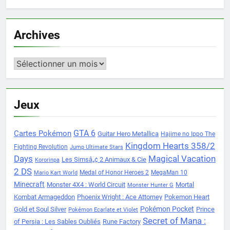
Archives
Archives
Jeux
Cartes Pokémon
GTA 6
Guitar Hero Metallica
Hajime no Ippo The
Kingdom Hearts 358/2
Fighting Revolution
Jump Ultimate Stars
Days
Magical Vacation
Les Simsâ„¢ 2 Animaux & Cie
Kororinpa
2 DS
Medal of Honor Heroes 2
MegaMan 10
Mario Kart World
Minecraft
Monster 4X4 : World Circuit
Mortal
Monster Hunter G
Kombat Armageddon
Phoenix Wright : Ace Attorney
Pokemon Heart
Pokémon Pocket
Gold et Soul Silver
Prince
Pokémon Ecarlate et Violet
Secret of Mana :
of Persia : Les Sables Oubliés
Rune Factory