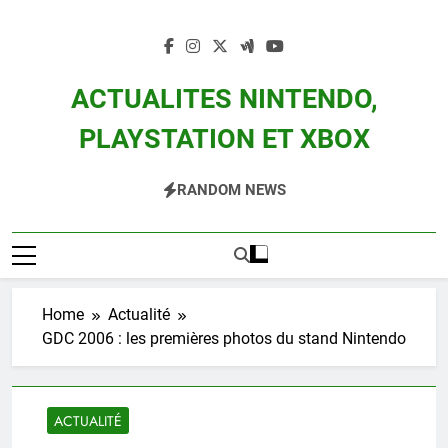
Skip
to
content
ACTUALITES NINTENDO,
PLAYSTATION ET XBOX
Actualité Des Consoles Nintendo Switch, 3DS, Wii U Et Des Jeux Vidéo Mario,
RANDOM NEWS
Zelda, Splatoon, Pokemon Entre Autres
Home
Actualité
GDC 2006 : les premières photos du stand Nintendo
ACTUALITÉ