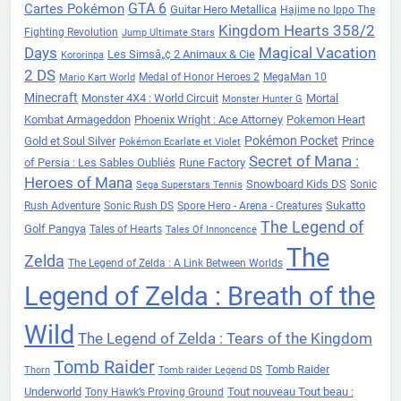
Cartes Pokémon
GTA 6
Guitar Hero Metallica
Hajime no Ippo The
Kingdom Hearts 358/2
Fighting Revolution
Jump Ultimate Stars
Days
Magical Vacation
Les Simsâ„¢ 2 Animaux & Cie
Kororinpa
2 DS
Medal of Honor Heroes 2
MegaMan 10
Mario Kart World
Minecraft
Monster 4X4 : World Circuit
Mortal
Monster Hunter G
Kombat Armageddon
Phoenix Wright : Ace Attorney
Pokemon Heart
Pokémon Pocket
Gold et Soul Silver
Prince
Pokémon Ecarlate et Violet
Secret of Mana :
of Persia : Les Sables Oubliés
Rune Factory
Heroes of Mana
Snowboard Kids DS
Sonic
Sega Superstars Tennis
Sukatto
Rush Adventure
Sonic Rush DS
Spore Hero - Arena - Creatures
The Legend of
Golf Pangya
Tales of Hearts
Tales Of Innoncence
The
Zelda
The Legend of Zelda : A Link Between Worlds
Legend of Zelda : Breath of the
Wild
The Legend of Zelda : Tears of the Kingdom
Tomb Raider
Tomb Raider
Thorn
Tomb raider Legend DS
Underworld
Tout nouveau Tout beau :
Tony Hawk’s Proving Ground