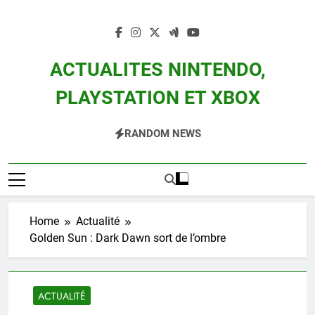
Skip
to
content
ACTUALITES NINTENDO,
PLAYSTATION ET XBOX
Actualité Des Consoles Nintendo Switch, 3DS, Wii U Et Des Jeux Vidéo Mario,
RANDOM NEWS
Zelda, Splatoon, Pokemon Entre Autres
Home
Actualité
Golden Sun : Dark Dawn sort de l’ombre
ACTUALITÉ