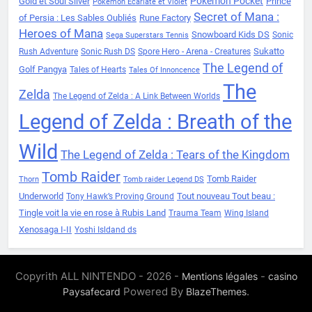
Pokémon Pocket
Gold et Soul Silver
Prince
Pokémon Ecarlate et Violet
Secret of Mana :
of Persia : Les Sables Oubliés
Rune Factory
Heroes of Mana
Snowboard Kids DS
Sonic
Sega Superstars Tennis
Sukatto
Rush Adventure
Sonic Rush DS
Spore Hero - Arena - Creatures
The Legend of
Golf Pangya
Tales of Hearts
Tales Of Innoncence
The
Zelda
The Legend of Zelda : A Link Between Worlds
Legend of Zelda : Breath of the
Wild
The Legend of Zelda : Tears of the Kingdom
Tomb Raider
Tomb Raider
Thorn
Tomb raider Legend DS
Underworld
Tout nouveau Tout beau :
Tony Hawk’s Proving Ground
Tingle voit la vie en rose à Rubis Land
Trauma Team
Wing Island
Xenosaga I-II
Yoshi Isldand ds
Copyrith ALL NINTENDO - 2026 -
-
Mentions légales
casino
Powered By
.
Paysafecard
BlazeThemes