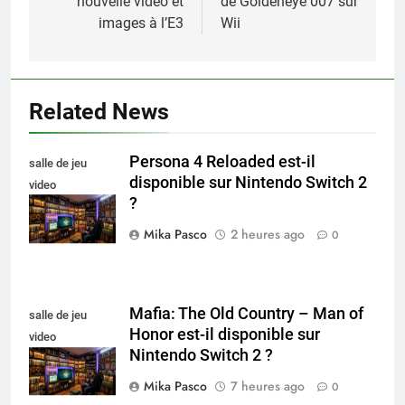
nouvelle vidéo et
de Goldeneye 007 sur
l’article
images à l’E3
Wii
Related News
Persona 4 Reloaded est-il
salle de jeu
disponible sur Nintendo Switch 2
video
?
collectionneur
Mika Pasco
2 heures ago
0
Mafia: The Old Country – Man of
salle de jeu
Honor est-il disponible sur
video
Nintendo Switch 2 ?
collectionneur
Mika Pasco
7 heures ago
0