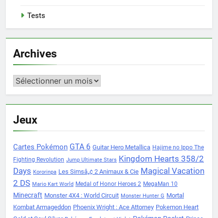
Tests
Archives
Archives
Jeux
Cartes Pokémon
GTA 6
Guitar Hero Metallica
Hajime no Ippo The
Kingdom Hearts 358/2
Fighting Revolution
Jump Ultimate Stars
Days
Magical Vacation
Les Simsâ„¢ 2 Animaux & Cie
Kororinpa
2 DS
Medal of Honor Heroes 2
MegaMan 10
Mario Kart World
Minecraft
Monster 4X4 : World Circuit
Mortal
Monster Hunter G
Kombat Armageddon
Phoenix Wright : Ace Attorney
Pokemon Heart