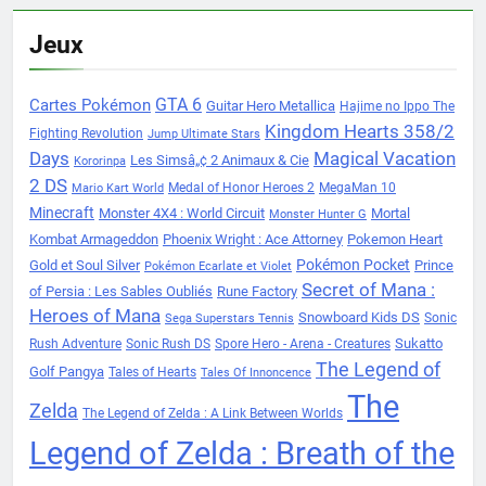
Jeux
Cartes Pokémon
GTA 6
Guitar Hero Metallica
Hajime no Ippo The
Kingdom Hearts 358/2
Fighting Revolution
Jump Ultimate Stars
Days
Magical Vacation
Les Simsâ„¢ 2 Animaux & Cie
Kororinpa
2 DS
Medal of Honor Heroes 2
MegaMan 10
Mario Kart World
Minecraft
Monster 4X4 : World Circuit
Mortal
Monster Hunter G
Kombat Armageddon
Phoenix Wright : Ace Attorney
Pokemon Heart
Pokémon Pocket
Gold et Soul Silver
Prince
Pokémon Ecarlate et Violet
Secret of Mana :
of Persia : Les Sables Oubliés
Rune Factory
Heroes of Mana
Snowboard Kids DS
Sonic
Sega Superstars Tennis
Sukatto
Rush Adventure
Sonic Rush DS
Spore Hero - Arena - Creatures
The Legend of
Golf Pangya
Tales of Hearts
Tales Of Innoncence
The
Zelda
The Legend of Zelda : A Link Between Worlds
Legend of Zelda : Breath of the