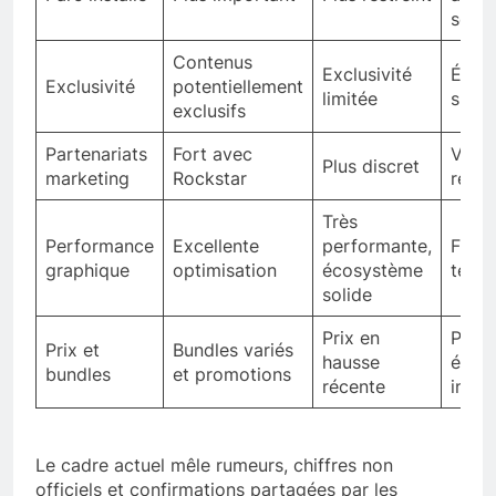
sorti
Contenus
Exclusivité
Équil
Exclusivité
potentiellement
limitée
survei
exclusifs
Partenariats
Fort avec
Visib
Plus discret
marketing
Rockstar
renfo
Très
Performance
Excellente
performante,
Facte
graphique
optimisation
écosystème
tech
solide
Prix en
Para
Prix et
Bundles variés
hausse
écon
bundles
et promotions
récente
influ
Le cadre actuel mêle rumeurs, chiffres non
officiels et confirmations partagées par les