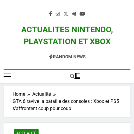
Skip
to
content
ACTUALITES NINTENDO,
PLAYSTATION ET XBOX
Actualité Des Consoles Nintendo Switch, 3DS, Wii U Et Des Jeux Vidéo Mario,
RANDOM NEWS
Zelda, Splatoon, Pokemon Entre Autres
Home
Actualité
GTA 6 ravive la bataille des consoles : Xbox et PS5
s’affrontent coup pour coup
ACTUALITÉ