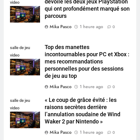
dévoile les deux jeux PlayStation
video
qui ont profondément marqué son
collectionneur
parcours
Mika Pasco
1 heure ago
0
Top des manettes
salle de jeu
incontournables pour PC et Xbox :
video
mes recommandations
collectionneur
personnelles pour des sessions
de jeu au top
Mika Pasco
1 heure ago
0
« Le coup de grâce évité : les
salle de jeu
raisons secrètes derrière
video
l’annulation soudaine de Wind
collectionneur
Waker 2 par Nintendo »
Mika Pasco
1 heure ago
0