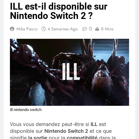
ILL est-il disponible sur
Nintendo Switch 2 ?
0
Mika Pasco
4 Semaines Ago
8 Mins
ill nintendo switch
Vous vous demandez peut-être si
ILL
est
disponible sur
Nintendo Switch 2
et ce que
signifie
la sortie
pour la
compatibilité
dans la