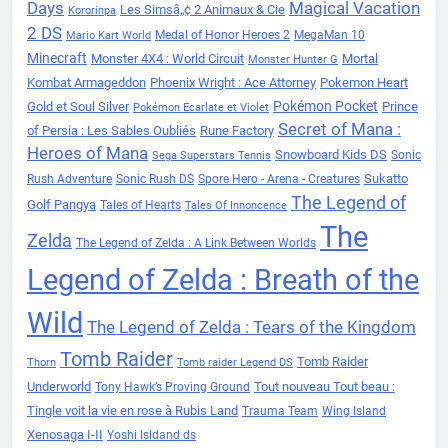
Days
Magical Vacation
Les Simsâ„¢ 2 Animaux & Cie
Kororinpa
2 DS
Medal of Honor Heroes 2
MegaMan 10
Mario Kart World
Minecraft
Monster 4X4 : World Circuit
Mortal
Monster Hunter G
Kombat Armageddon
Phoenix Wright : Ace Attorney
Pokemon Heart
Pokémon Pocket
Gold et Soul Silver
Prince
Pokémon Ecarlate et Violet
Secret of Mana :
of Persia : Les Sables Oubliés
Rune Factory
Heroes of Mana
Snowboard Kids DS
Sonic
Sega Superstars Tennis
Sukatto
Rush Adventure
Sonic Rush DS
Spore Hero - Arena - Creatures
The Legend of
Golf Pangya
Tales of Hearts
Tales Of Innoncence
The
Zelda
The Legend of Zelda : A Link Between Worlds
Legend of Zelda : Breath of the
Wild
The Legend of Zelda : Tears of the Kingdom
Tomb Raider
Tomb Raider
Thorn
Tomb raider Legend DS
Underworld
Tout nouveau Tout beau :
Tony Hawk’s Proving Ground
Tingle voit la vie en rose à Rubis Land
Trauma Team
Wing Island
Xenosaga I-II
Yoshi Isldand ds