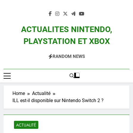
Skip
to
content
ACTUALITES NINTENDO,
PLAYSTATION ET XBOX
Actualité Des Consoles Nintendo Switch, 3DS, Wii U Et Des Jeux Vidéo Mario,
RANDOM NEWS
Zelda, Splatoon, Pokemon Entre Autres
Home
Actualité
ILL est-il disponible sur Nintendo Switch 2 ?
ACTUALITÉ