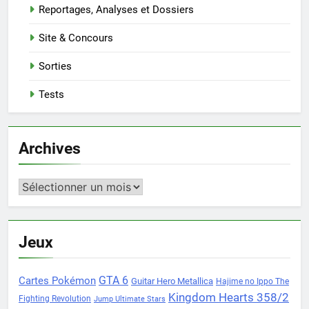
Reportages, Analyses et Dossiers
Site & Concours
Sorties
Tests
Archives
Archives
Jeux
Cartes Pokémon
GTA 6
Guitar Hero Metallica
Hajime no Ippo The
Kingdom Hearts 358/2
Fighting Revolution
Jump Ultimate Stars