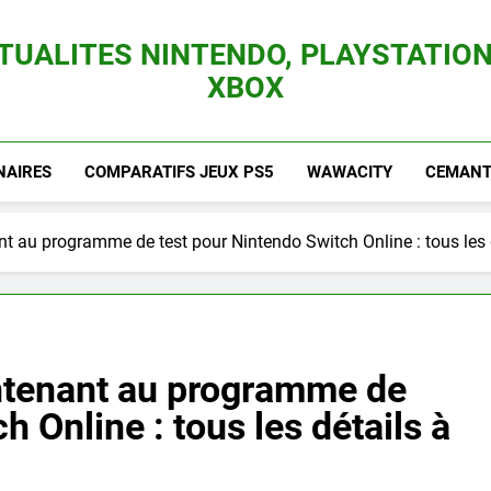
TUALITES NINTENDO, PLAYSTATION
XBOX
es Consoles Nintendo Switch, 3DS, Wii U Et Des Jeux Vidéo Mario, Zelda, Splatoon,
NAIRES
COMPARATIFS JEUX PS5
WAWACITY
CEMANTI
t au programme de test pour Nintendo Switch Online : tous les d
ntenant au programme de
h Online : tous les détails à