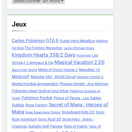
Archives
Jeux
Cartes Pokémon
GTA 6
Guitar Hero Metallica
Hajime
no Ippo The Fighting Revolution
Jump Ultimate Stars
Kingdom Hearts 358/2 Days
Les
Kororinpa
Magical Vacation 2 DS
Simsâ„¢ 2 Animaux & Cie
Medal of Honor Heroes 2
MegaMan 10
Mario Kart World
Minecraft
Monster 4X4 : World Circuit
Monster Hunter G
Mortal Kombat Armageddon
Phoenix Wright : Ace Attorney
Pokemon Heart Gold et Soul Silver
Pokémon Ecarlate et
Pokémon Pocket
Prince of Persia : Les Sables
Violet
Secret of Mana : Heroes of
Oubliés
Rune Factory
Mana
Snowboard Kids DS
Sonic
Sega Superstars Tennis
Rush Adventure
Sonic Rush DS
Spore Hero - Arena -
Sukatto Golf Pangya
Creatures
Tales of Hearts
Tales Of