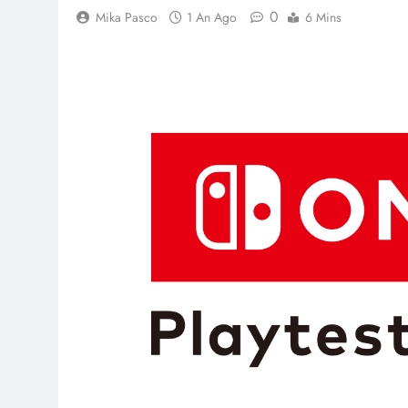
0
Mika Pasco
1 An Ago
6 Mins