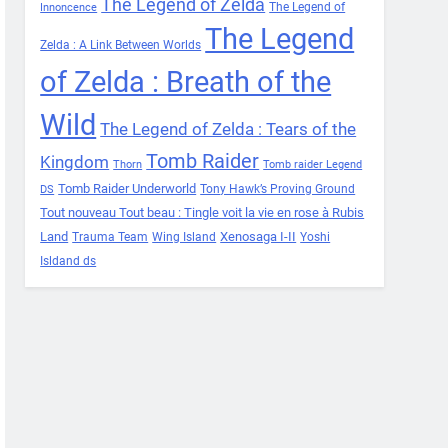
The Legend of Zelda
The Legend of
Innoncence
The Legend
Zelda : A Link Between Worlds
of Zelda : Breath of the
Wild
The Legend of Zelda : Tears of the
Tomb Raider
Kingdom
Thorn
Tomb raider Legend
Tomb Raider Underworld
Tony Hawk’s Proving Ground
DS
Tout nouveau Tout beau : Tingle voit la vie en rose à Rubis
Land
Xenosaga I-II
Trauma Team
Wing Island
Yoshi
Isldand ds