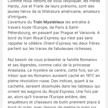
Comme nous venons de vous l’expliquer, les frères
Hardy, Joe et Frank de leurs prénoms, sont des
jeunes héros de la littérature américaine, amateurs
d’intrigues.
L’aventure du
Train Mystérieux
les entraîne à
travers toute l’Europe, de Paris à Saint-
Pétersbourg, en passant par Prague et Varsovie. A
bord du train
Royal Express
, qui n’est pas sans
rappeler le célèbre
Orient-Express
, les deux frères
partent sur les traces de fabuleuses richesses.
Nul besoin de vous présenter la famille Romanov
et ses légendes, comme celui de la princesse
Anastasia. Le mystère se centre, cette fois, sur un
trésor que les Romanov auraient caché en 1917, en
pleine révolution russe. Des indices, quant à sa
cachette, seraient dissimulés dans les tableaux qui
ornent les wagons du
Royal Express
. Une fois par
an, alors qu’il traverse l’Europe entière, des
enquêteurs et chasseurs de butin prennent place à
bord du train, avec l’espoir de mettre la main sur