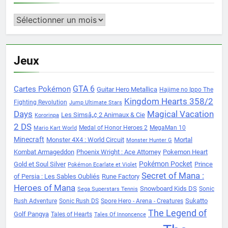
Archives
Jeux
Cartes Pokémon
GTA 6
Guitar Hero Metallica
Hajime no Ippo The
Kingdom Hearts 358/2
Fighting Revolution
Jump Ultimate Stars
Days
Magical Vacation
Les Simsâ„¢ 2 Animaux & Cie
Kororinpa
2 DS
Medal of Honor Heroes 2
MegaMan 10
Mario Kart World
Minecraft
Monster 4X4 : World Circuit
Mortal
Monster Hunter G
Kombat Armageddon
Phoenix Wright : Ace Attorney
Pokemon Heart
Pokémon Pocket
Gold et Soul Silver
Prince
Pokémon Ecarlate et Violet
Secret of Mana :
of Persia : Les Sables Oubliés
Rune Factory
Heroes of Mana
Snowboard Kids DS
Sonic
Sega Superstars Tennis
Sukatto
Rush Adventure
Sonic Rush DS
Spore Hero - Arena - Creatures
The Legend of
Golf Pangya
Tales of Hearts
Tales Of Innoncence