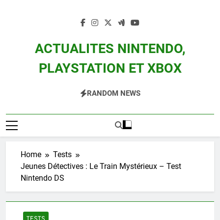
Skip
to
content
ACTUALITES NINTENDO,
PLAYSTATION ET XBOX
Actualité Des Consoles Nintendo Switch, 3DS, Wii U Et Des Jeux Vidéo Mario,
RANDOM NEWS
Zelda, Splatoon, Pokemon Entre Autres
Home
Tests
Jeunes Détectives : Le Train Mystérieux – Test
Nintendo DS
TESTS