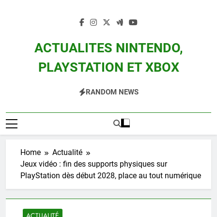
Skip
to
content
ACTUALITES NINTENDO,
PLAYSTATION ET XBOX
Actualité Des Consoles Nintendo Switch, 3DS, Wii U Et Des Jeux Vidéo Mario,
RANDOM NEWS
Zelda, Splatoon, Pokemon Entre Autres
Home
Actualité
Jeux vidéo : fin des supports physiques sur
PlayStation dès début 2028, place au tout numérique
ACTUALITÉ