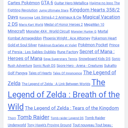
Cartes Pokémon
GTA 6
Guitar Hero Metallica
Hajime no Ippo The
Kingdom Hearts 358/2
Fighting Revolution
Jump Ultimate Stars
Days
Magical Vacation
Les Simsâ„¢ 2 Animaux & Cie
Kororinpa
2 DS
Medal of Honor Heroes 2
MegaMan 10
Mario Kart World
Minecraft
Monster 4X4 : World Circuit
Mortal
Monster Hunter G
Kombat Armageddon
Phoenix Wright : Ace Attorney
Pokemon Heart
Pokémon Pocket
Gold et Soul Silver
Prince
Pokémon Ecarlate et Violet
Secret of Mana :
of Persia : Les Sables Oubliés
Rune Factory
Heroes of Mana
Snowboard Kids DS
Sonic
Sega Superstars Tennis
Sukatto
Rush Adventure
Sonic Rush DS
Spore Hero - Arena - Creatures
The Legend of
Golf Pangya
Tales of Hearts
Tales Of Innoncence
The
Zelda
The Legend of Zelda : A Link Between Worlds
Legend of Zelda : Breath of the
Wild
The Legend of Zelda : Tears of the Kingdom
Tomb Raider
Tomb Raider
Thorn
Tomb raider Legend DS
Underworld
Tout nouveau Tout beau :
Tony Hawk’s Proving Ground