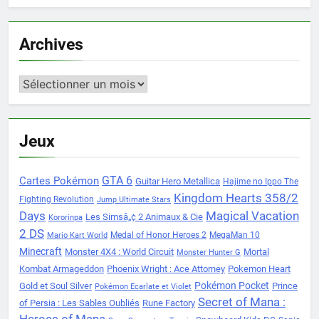
Archives
Archives
Jeux
Cartes Pokémon
GTA 6
Guitar Hero Metallica
Hajime no Ippo The
Kingdom Hearts 358/2
Fighting Revolution
Jump Ultimate Stars
Days
Magical Vacation
Les Simsâ„¢ 2 Animaux & Cie
Kororinpa
2 DS
Medal of Honor Heroes 2
MegaMan 10
Mario Kart World
Minecraft
Monster 4X4 : World Circuit
Mortal
Monster Hunter G
Kombat Armageddon
Phoenix Wright : Ace Attorney
Pokemon Heart
Pokémon Pocket
Gold et Soul Silver
Prince
Pokémon Ecarlate et Violet
Secret of Mana :
of Persia : Les Sables Oubliés
Rune Factory