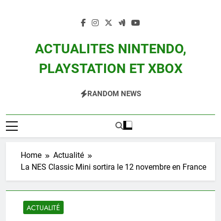
Skip
to
content
ACTUALITES NINTENDO,
PLAYSTATION ET XBOX
Actualité Des Consoles Nintendo Switch, 3DS, Wii U Et Des Jeux Vidéo Mario,
RANDOM NEWS
Zelda, Splatoon, Pokemon Entre Autres
Home
Actualité
La NES Classic Mini sortira le 12 novembre en France
ACTUALITÉ