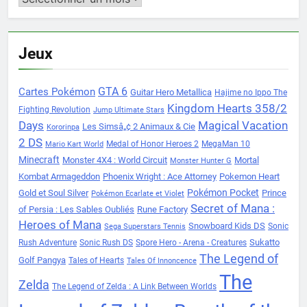
Jeux
Cartes Pokémon
GTA 6
Guitar Hero Metallica
Hajime no Ippo The
Kingdom Hearts 358/2
Fighting Revolution
Jump Ultimate Stars
Days
Magical Vacation
Les Simsâ„¢ 2 Animaux & Cie
Kororinpa
2 DS
Medal of Honor Heroes 2
MegaMan 10
Mario Kart World
Minecraft
Monster 4X4 : World Circuit
Mortal
Monster Hunter G
Kombat Armageddon
Phoenix Wright : Ace Attorney
Pokemon Heart
Pokémon Pocket
Gold et Soul Silver
Prince
Pokémon Ecarlate et Violet
Secret of Mana :
of Persia : Les Sables Oubliés
Rune Factory
Heroes of Mana
Snowboard Kids DS
Sonic
Sega Superstars Tennis
Sukatto
Rush Adventure
Sonic Rush DS
Spore Hero - Arena - Creatures
The Legend of
Golf Pangya
Tales of Hearts
Tales Of Innoncence
The
Zelda
The Legend of Zelda : A Link Between Worlds