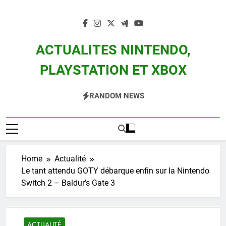
Skip
to
content
ACTUALITES NINTENDO,
PLAYSTATION ET XBOX
Actualité Des Consoles Nintendo Switch, 3DS, Wii U Et Des Jeux Vidéo Mario,
RANDOM NEWS
Zelda, Splatoon, Pokemon Entre Autres
Home
Actualité
Le tant attendu GOTY débarque enfin sur la Nintendo
Switch 2 – Baldur’s Gate 3
ACTUALITÉ